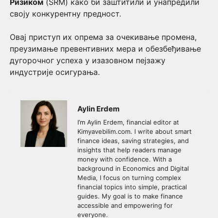
Ризиком
(SRM) како би заштитили и унапредили
своју конкурентну предност.
Овај приступ их опрема за очекивање промена,
преузимање превентивних мера и обезбеђивање
дугорочног успеха у изазовном пејзажу
индустрије осигурања.
Aylin Erdem
I’m Aylin Erdem, financial editor at
Kimyavebilim.com. I write about smart
finance ideas, saving strategies, and
insights that help readers manage
money with confidence. With a
background in Economics and Digital
Media, I focus on turning complex
financial topics into simple, practical
guides. My goal is to make finance
accessible and empowering for
everyone.