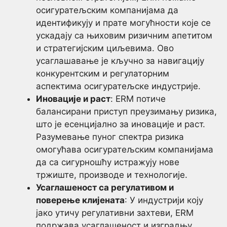
осигуратељским компанијама да
идентификују и прате могућности које се
ускадају са њиховим ризичним апетитом
и стратегијским циљевима. Ово
усаглашавање је кључно за навигацију
конкурентским и регулаторним
аспектима осигуратељске индустрије.
Иновације и раст
: ERM потиче
балансирани приступ преузимању ризика,
што је есенцијално за иновације и раст.
Разумевање пуног спектра ризика
омогућава осигуратељским компанијама
да са сигурношћу истражују нове
тржиште, производе и технологије.
Усаглашеност са регулативом и
поверење клијената
: У индустрији коју
јако утичу регулативни захтеви, ERM
подржава усаглашеност и изградњу