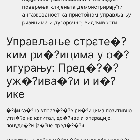
поверења клијената демонстрирајући
ангажованост ка пристојном управљању
ризицима и дугорочној видљивости.
Управљање страте�?
ким ри�?ицима у о�?
игурању: Пред�?�?
уж�?ива�?и и и�?
ике
�?фика�?но управ�?�?е ри�?ицима позитивно
ути�?е на капитал, до�?иве и операције,
понуде�?и ја�?не пред�?�?и.