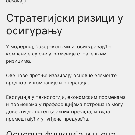
dešavaju.
Стратегијски ризици у
осигурању
У модерној, брзој економији, осигуравајуће
компаније су све угроженије стратешким
ризицима.
Ове нове претње изазивају основне елементе
вредности компаније и операција.
Еволуција у технологији, економским променама
и променама у преференцијама потрошача могу
довести до потенцијалних прекида, можда
премештајући утvrђена предузећа.
Основна функција и њена