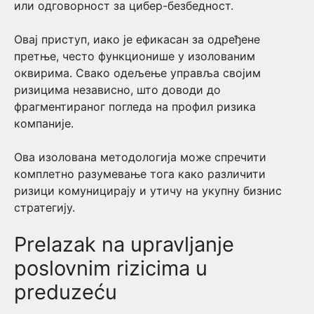
или одговорност за цибер-безбедност.
Овај приступ, иако је ефикасан за одређене
претње, често функционише у изолованим
оквирима. Свако одељење управља својим
ризицима независно, што доводи до
фрагментираног погледа на профил ризика
компаније.
Ова изолована методологија може спречити
комплетно разумевање тога како различити
ризици комуницирају и утичу на укупну бизнис
стратегију.
Prelazak na upravljanje
poslovnim rizicima u
preduzeću