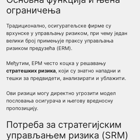
ограничења
Традиционално, осигуратељске фирме су
врхунске у управљању ризиком, при чему један
велики број примењује праксу управљања
ризиком предузећа (ERM).
Међутим, ЕРМ често коцка у решавању
стратешких ризика
, који су знатно нападни и
тешки за предвидети, анализирати и ублажити.
Ови ризици могу директно угрозити модел
пословања осигурача и његову вредносну
пропозицију.
Потреба за стратегијским
управљањем ризика (SRM)