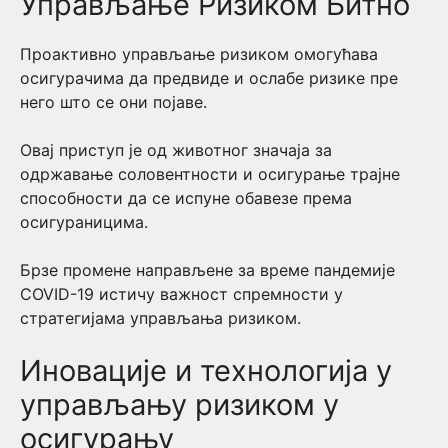
Управљање Ризиком Битно
Проактивно управљање ризиком омогућава
осигурачима да предвиде и ослабе ризике пре
него што се они појаве.
Овај приступ је од животног значаја за
одржавање соловентности и осигурање трајне
способности да се испуне обавезе према
осигураницима.
Брзе промене направљене за време пандемије
COVID-19 истичу важност спремности у
стратегијама управљања ризиком.
Иновације и технологија у
управљању ризиком у
осигурању