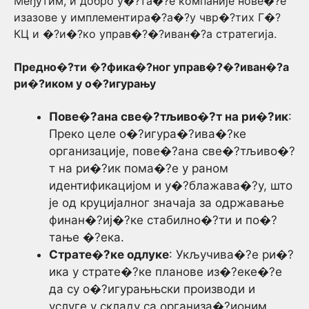
Међутим, и добро у�?та�?е компаније нове�?е
изазове у имплементира�?а�?у чвр�?тих Г�?
КЦ и �?и�?ко управ�?�?иван�?а стратегија.
Предно�?ти �?фика�?ног управ�?�?иван�?а
ри�?иком у о�?игурању
Пове�?ана све�?тљиво�?т на ри�?ик
:
Преко целе о�?игура�?ива�?ке
организације, пове�?ана све�?тљиво�?
т на ри�?ик пома�?е у раном
идентификацијом и у�?блажава�?у, што
је од круцијалног значаја за одржавање
финан�?иј�?ке стабилно�?ти и по�?
тање �?ека.
Страте�?ке одлуке
: Укључива�?е ри�?
ика у страте�?ке планове из�?еке�?е
да су о�?игурањњски производи и
услуге у складу са организа�?ионим