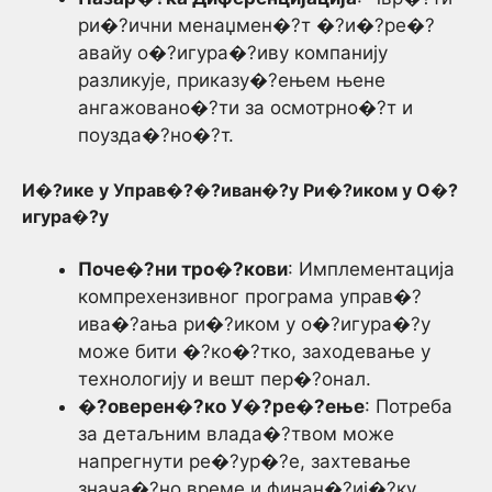
ри�?ични менаџмен�?т �?и�?ре�?
авайу о�?игура�?иву компанију
разликује, приказу�?ењем њене
ангажовано�?ти за осмотрно�?т и
поузда�?но�?т.
И�?ике у Управ�?�?иван�?у Ри�?иком у О�?
игура�?у
Поче�?ни тро�?кови
: Имплементација
компрехензивног програма управ�?
ива�?ања ри�?иком у о�?игура�?у
може бити �?ко�?тко, заходевање у
технологију и вешт пер�?онал.
�?оверен�?ко У�?ре�?ење
: Потреба
за детаљним влада�?твом може
напрегнути ре�?ур�?е, захтевање
знача�?но време и финан�?иј�?ку