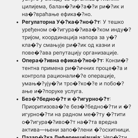
цилијема, балан�?и�?а�?и ри�?ик и
на�?враћање ефика�?но.
Регулаторна У�?ка�?но�?т
: У тешко
уређеном о�?игура�?ива�?ком инду�?
тријом, координација напора за у�?
кла�?у смањује ри�?ик од казни и
пове�?ава репутацију организације.
Опера�?ивна ефика�?но�?т
: Конзи�?
тентна примена ри�?ичних проце�?а и
контрола рационали�?е операције,
умањ�?ују�?и тро�?ко�?е и побо�?
ање и�?поруке услуга.
Без�?бедно�?т и �?игурно�?т
:
Приоритизова�?е без�?бедно�?ти и �?
игурно�?ти на радном ме�?ту �?тити
о�?игура�?иво�?т на�?та вредна
актива—њени запо�?лени �?осхитници.
Пазар�?ка Диференцијација
: Чвр�?ти