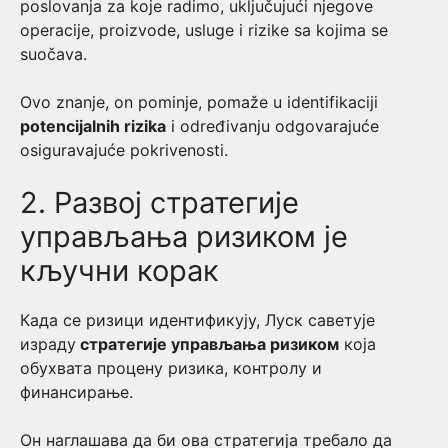
poslovanja za koje radimo, uključujući njegove
operacije, proizvode, usluge i rizike sa kojima se
suočava.
Ovo znanje, on pominje, pomaže u identifikaciji
potencijalnih rizika
i određivanju odgovarajuće
osiguravajuće pokrivenosti.
2. Развој стратегије
управљања ризиком је
кључни корак
Када се ризици идентификују, Луск саветује
израду
стратегије управљања ризиком
која
обухвата процену ризика, контролу и
финансирање.
Он наглашава да би ова стратегија требало да