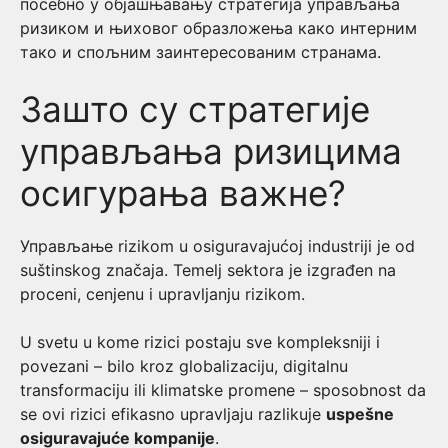
посебно у објашњавању стратегија управљања
ризиком и њиховог образложења како интерним
тако и спољним заинтересованим странама.
Зашто су стратегије
управљања ризицима
осигурања важне?
Управљање rizikom u osiguravajućoj industriji je od
suštinskog značaja. Temelj sektora je izgrađen na
proceni, cenjenu i upravljanju rizikom.
U svetu u kome rizici postaju sve kompleksniji i
povezani – bilo kroz globalizaciju, digitalnu
transformaciju ili klimatske promene – sposobnost da
se ovi rizici efikasno upravljaju razlikuje
uspešne
osiguravajuće kompanije
.