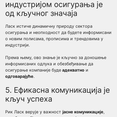
индустријом осигурања је
од кључног значаја
Ласк истиче динамичну природу сектора
осигурања и неопходност да будете информисани
о новим полисама, прописима и трендовима у
индустрији.
Према њему, ово знање је кључно за доношење
информисаних одлука и обезбеђивање да
осигурање компаније буде
адекватно
и
одговарајуће
.
5. Ефикасна комуникација је
кључ успеха
Рик Ласк верује у важност
јасне комуникације
,