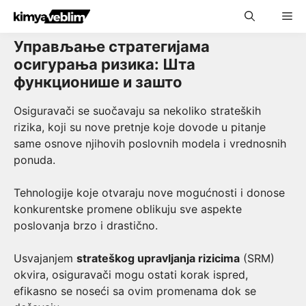
Skip
Me
to
content
Управљање стратегијама
осигурања ризика: Шта
функционише и зашто
Osiguravači se suočavaju sa nekoliko strateških
rizika, koji su nove pretnje koje dovode u pitanje
same osnove njihovih poslovnih modela i vrednosnih
ponuda.
Tehnologije koje otvaraju nove mogućnosti i donose
konkurentske promene oblikuju sve aspekte
poslovanja brzo i drastično.
Usvajanjem
strateškog upravljanja rizicima
(SRM)
okvira, osiguravači mogu ostati korak ispred,
efikasno se noseći sa ovim promenama dok se