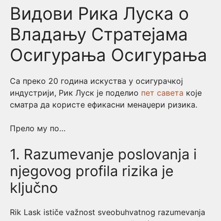
Видови Рика Луска о
Владању Стратејама
Осигурања Осигурања
Са преко 20 година искуства у осигурачкој
индустрији, Рик Луск је поделио
пет савета
које
сматра да користе ефикасни менаџери ризика.
Прело му по…
1. Razumevanje poslovanja i
njegovog profila rizika je
ključno
Rik Lask ističe važnost sveobuhvatnog razumevanja