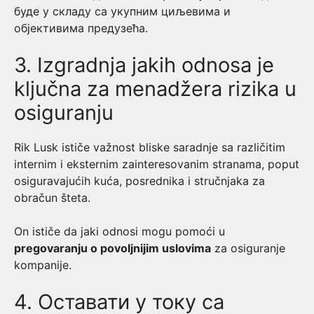
буде у складу са укупним циљевима и
објективима предузећа.
3. Izgradnja jakih odnosa je
ključna za menadžera rizika u
osiguranju
Rik Lusk ističe važnost bliske saradnje sa različitim
internim i eksternim zainteresovanim stranama, poput
osiguravajućih kuća, posrednika i stručnjaka za
obračun šteta.
On ističe da jaki odnosi mogu pomoći u
pregovaranju o povoljnijim uslovima
za osiguranje
kompanije.
4. Оставати у току са