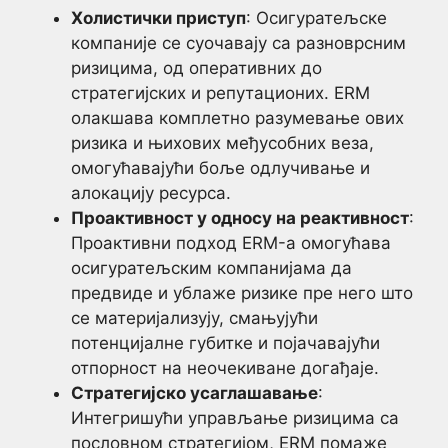
Холистички приступ
: Осигуратељске
компаније се суочавају са разноврсним
ризицима, од оперативних до
стратегијских и репутационих. ERM
олакшава комплетно разумевање ових
ризика и њихових међусобних веза,
омогућавајући боље одлучивање и
алокацију ресурса.
Проактивност у односу на реактивност
:
Проактивни подход ERM-а омогућава
осигуратељским компанијама да
предвиде и ублаже ризике пре него што
се материјализују, смањујући
потенцијалне губитке и појачавајући
отпорност на неочекиване догађаје.
Стратегијско усаглашавање
:
Интегришући управљање ризицима са
пословном стратегијом, ERM помаже