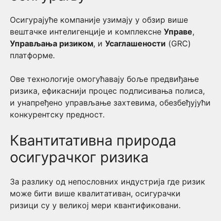
Осигурајуће компаније узимају у обзир више
вештачке интелигенције и комплексне
Управе
,
Управљања ризиком
, и
Усаглашености
(GRC)
платформе.
Ове технологије омогућавају боље предвиђање
ризика, ефикаснији процес подписивања полиса,
и унапређено управљање захтевима, обезбеђујући
конкурентску предност.
Квантитативна природа
осигурачког ризика
За разлику од непословних индустрија где ризик
може бити више квалитативан, осигурачки
ризици су у великој мери квантификовани.