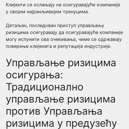
Клијенти се ослањају на осигуравајуће компаније
у својим најранљивијим тренуцима.
Детаљан, последован приступ управљању
ризицима осигуравају да осигуравајуће компаније
могу испунити ова очекивања, чиме се одржавају
поверење клијената и репутација индустрије.
Управљање ризицима
осигурања:
Традиционално
управљање ризицима
против Управљања
ризицима у предузећу