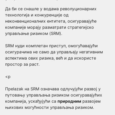
Да би се снашле у водама револуционарних
технологија и конкуренције од
неконвенционалних ентитета, осигуравајуће
компаније морају разматрати стратегијско
управљање ризиком (SRM).
SRM нуди комплетан приступ, омогућавајући
осигурачима не само да управљају негативним
аспектима ових ризика, већ и да искористе
простор за раст.
<p
Преlazak на SRM означава одлучујући развој у
путовању управљања ризиком осигуравајућих
компаниja, ускађујући са
природним
развојем
њихових могућности управљања ризиком.