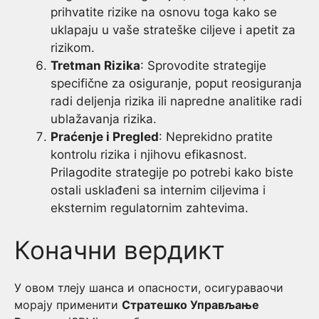
prihvatite rizike na osnovu toga kako se
uklapaju u vaše strateške ciljeve i apetit za
rizikom.
Tretman Rizika
: Sprovodite strategije
specifične za osiguranje, poput reosiguranja
radi deljenja rizika ili napredne analitike radi
ublažavanja rizika.
Praćenje i Pregled
: Neprekidno pratite
kontrolu rizika i njihovu efikasnost.
Prilagodite strategije po potrebi kako biste
ostali usklađeni sa internim ciljevima i
eksternim regulatornim zahtevima.
Коначни вердикт
У овом тлеју шанса и опасности, осигураваочи
морају применити
Стратешко Управљање