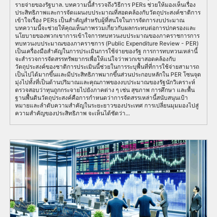
รายจ่ายของรัฐบาล. บทความนี้สำรวจถึงวิธีการ PERs ช่วยให้มองเห็นเรื่อง
ประสิทธิภาพและการจัดแผนงบประมาณที่สอดคล้องกับวัตถุประสงค์ชาติการ
เข้าใจเรื่อง PERs เป็นสำคัญสำหรับผู้ที่สนใจในการจัดการงบประมาณ
บทความนี้จะช่วยให้คุณเห็นภาพรวมเกี่ยวกับผลกระทบต่อการปกครองและ
นโยบายของพวกเขาการเข้าใจการทบทวนงบประมาณของภาคราชการการ
ทบทวนงบประมาณของภาคราชการ (Public Expenditure Review - PER)
เป็นเครื่องมือสำคัญในการประเมินการใช้จ่ายของรัฐ การการทบทวนเหล่านี้
จะสำรวจการจัดสรรทรัพยากรเพื่อให้แน่ใจว่าพวกเขาสอดคล้องกับ
วัตถุประสงค์ของชาติการประเมินนี้ช่วยในการระบุพื้นที่ที่การใช้จ่ายสามารถ
เป็นไปได้มากขึ้นและมีประสิทธิภาพมากขึ้นส่วนประกอบหลักใน PER โซนจุด
มุ่งไปทั้งที่เป็นด้านปริมาณและคุณภาพของงบประมาณของรัฐนักวิเคราะห์
ตรวจสอบว่าทุนถูกกระจายไปยังภาคต่าง ๆ เช่น สุขภาพ การศึกษา และพื้น
ฐานพื้นดินวัตถุประสงค์คือการกำหนดว่าการจัดสรรเหล่านี้สนับสนุนเป้า
หมายและลำดับความสำคัญในระยะยาวของประเทศ การเปลี่ยนมุมมองไปสู่
ความสำคัญของประสิทธิภาพ จะเห็นได้ชัดว่า...