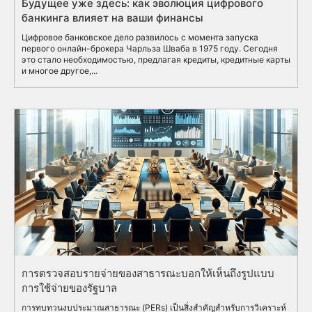
Будущее уже здесь: как эволюция цифрового
банкинга влияет на ваши финансы
Цифровое банковское дело развилось с момента запуска
первого онлайн-брокера Чарльза Шваба в 1975 году. Сегодня
это стало необходимостью, предлагая кредиты, кредитные карты
и многое другое,...
การตรวจสอบรายจ่ายของสาธารณะบอกให้เห็นถึงรูปแบบ
การใช้จ่ายของรัฐบาล
การทบทวนงบประมาณสาธารณะ (PERs) เป็นสิ่งสำคัญสำหรับการวิเคราะห์