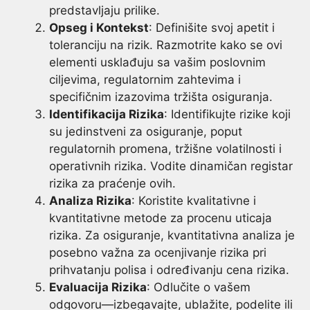
predstavljaju prilike.
Opseg i Kontekst
: Definišite svoj apetit i
toleranciju na rizik. Razmotrite kako se ovi
elementi usklađuju sa vašim poslovnim
ciljevima, regulatornim zahtevima i
specifičnim izazovima tržišta osiguranja.
Identifikacija Rizika
: Identifikujte rizike koji
su jedinstveni za osiguranje, poput
regulatornih promena, tržišne volatilnosti i
operativnih rizika. Vodite dinamičan registar
rizika za praćenje ovih.
Analiza Rizika
: Koristite kvalitativne i
kvantitativne metode za procenu uticaja
rizika. Za osiguranje, kvantitativna analiza je
posebno važna za ocenjivanje rizika pri
prihvatanju polisa i određivanju cena rizika.
Evaluacija Rizika
: Odlučite o vašem
odgovoru—izbegavajte, ublažite, podelite ili