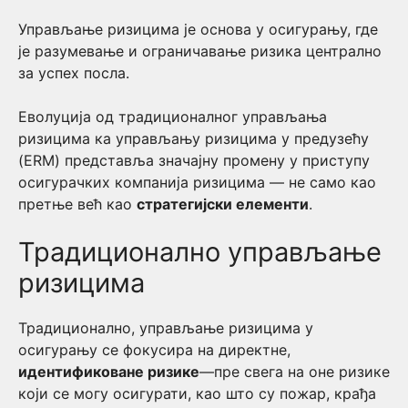
Управљање ризицима је основа у осигурању, где
је разумевање и ограничавање ризика централно
за успех посла.
Еволуција од традиционалног управљања
ризицима ка управљању ризицима у предузећу
(ERM) представља значајну промену у приступу
осигурачких компанија ризицима — не само као
претње већ као
стратегијски елементи
.
Традиционално управљање
ризицима
Традиционално, управљање ризицима у
осигурању се фокусира на директне,
идентификоване ризике
—пре свега на оне ризике
који се могу осигурати, као што су пожар, крађа