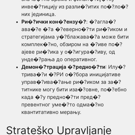
инве�?тицију из разли�?итих по�?ло�?
них јединица.
Ри�?ички кон�?ензу�?
: �?агла�?
ава�?е �?а �?еверно�?ти ри�?иком и
стратегијама у�?блажава�?а може бити
комплек�?но, обзиром на �?иве по�?
ајеве ри�?ика у о�?игура�?иву, од
унде�?рања до оперативног.
Демон�?трација �?редно�?ти
: Илу�?
трива�?и �?РИ о�?бора иницијативе
управ�?ива�?ање ри�?иком за за�?
титнике могу бити иза�?овне, по�?ебно
када �?у предно�?ти пред�?
превентног уме�?то одма�?но
квантитативно мерању.
Strateško Upravljanje