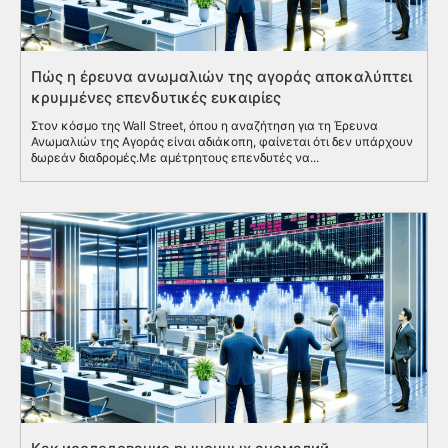
Πώς η έρευνα ανωμαλιών της αγοράς αποκαλύπτει
κρυμμένες επενδυτικές ευκαιρίες
Στον κόσμο της Wall Street, όπου η αναζήτηση για τη Έρευνα
Ανωμαλιών της Αγοράς είναι αδιάκοπη, φαίνεται ότι δεν υπάρχουν
δωρεάν διαδρομές.Με αμέτρητους επενδυτές να...