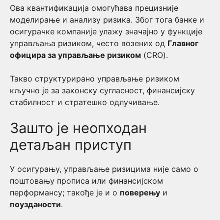
Ова квантификација омогућава прецизније
моделирање и анализу ризика. Због тога банке и
осигурачке компаније улажу значајно у функције
управљања ризиком, често возених од
Главног
официра за управљање ризиком
(CRO).
Такво структурирано управљање ризиком
кључно је за законску сугласност, финансијску
стабилност и стратешко одлучивање.
Зашто је неопходан
детаљан приступ
У осигурању, управљање ризицима није само о
поштовању прописа или финансијском
перформансу; такође је и о
поверењу
и
поузданости
.