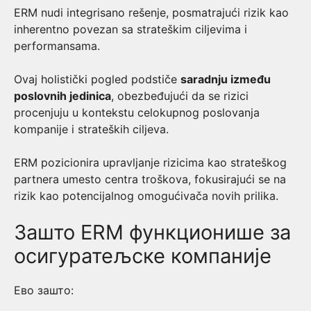
ERM nudi integrisano rešenje, posmatrajući rizik kao
inherentno povezan sa strateškim ciljevima i
performansama.
Ovaj holistički pogled podstiče
saradnju između
poslovnih jedinica
, obezbeđujući da se rizici
procenjuju u kontekstu celokupnog poslovanja
kompanije i strateških ciljeva.
ERM pozicionira upravljanje rizicima kao strateškog
partnera umesto centra troškova, fokusirajući se na
rizik kao potencijalnog omogućivača novih prilika.
Зашто ERM функционише за
осигуратељске компаније
Ево зашто: