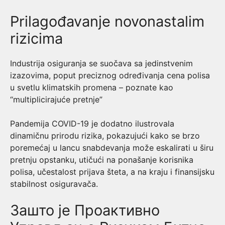
Prilagođavanje novonastalim
rizicima
Industrija osiguranja se suočava sa jedinstvenim
izazovima, poput preciznog određivanja cena polisa
u svetlu klimatskih promena – poznate kao
“multiplicirajuće pretnje”
Pandemija COVID-19 je dodatno ilustrovala
dinamičnu prirodu rizika, pokazujući kako se brzo
poremećaj u lancu snabdevanja može eskalirati u širu
pretnju opstanku, utičući na ponašanje korisnika
polisa, učestalost prijava šteta, a na kraju i finansijsku
stabilnost osiguravača.
Зашто је Проактивно