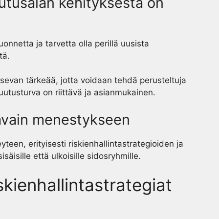
uutusalan kehityksestä on
nnetta ja tarvetta olla perillä uusista
tä.
evan tärkeää, jotta voidaan tehdä perusteltuja
uutusturva on riittävä ja asianmukainen.
 avain menestykseen
yteen, erityisesti riskienhallintastrategioiden ja
äisille että ulkoisille sidosryhmille.
kienhallintastrategiat