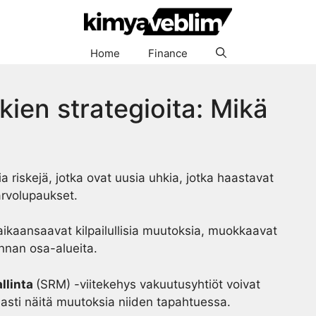
Home
Finance
kien strategioita: Mikä
a riskejä, jotka ovat uusia uhkia, jotka haastavat
 arvolupaukset.
a aikaansaavat kilpailullisia muutoksia, muokkaavat
innan osa-alueita.
allinta
(SRM) -viitekehys vakuutusyhtiöt voivat
aasti näitä muutoksia niiden tapahtuessa.