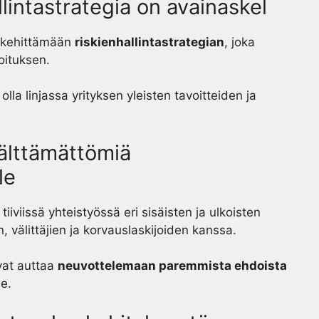
llintastrategia on avainaskel
ee kehittämään
riskienhallintastrategian
, joka
hoituksen.
olla linjassa yrityksen yleisten tavoitteiden ja
välttämättömiä
le
iiviissä yhteistyössä eri sisäisten ja ulkoisten
 välittäjien ja korvauslaskijoiden kanssa.
vat auttaa
neuvottelemaan paremmista ehdoista
le.