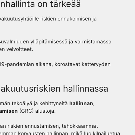
enhallinta on tärkeää
 vakuutusyhtiöille riskien ennakoimisen ja
uvalmiuden ylläpitämisessä ja varmistamassa
n velvoitteet.
-19-pandemian aikana, korostavat ketteryyden
vakuutusriskien hallinnassa
män tekoälyä ja kehittyneitä
hallinnan
,
tamisen
(GRC) alustoja.
an riskien ennustamisen, tehokkaammat
mman korvausten hallinnan, mikä luo kilpailuetua.