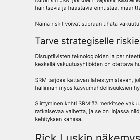
Kuitenkin ERM jää usein vajaaksi käsitelle
häiritseviä ja haastavia ennustaa, määrittää
Nämä riskit voivat suoraan uhata vakuutus
Tarve strategiselle riski
Disruptiivisten teknologioiden ja perintee
keskellä vakuutusyhtiöiden on otettava hu
SRM tarjoaa kattavan lähestymistavan, joka
hallinnan myös kasvumahdollisuuksien h
Siirtyminen kohti SRM:ää merkitsee vakuu
ratkaisevaa vaihetta, ja se on linjassa ni
kehityksen kanssa.
Rick Luskin näkemy