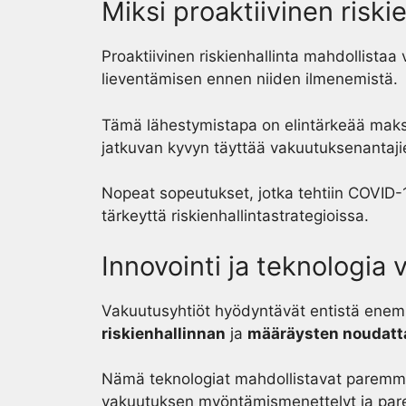
Miksi proaktiivinen riski
Proaktiivinen riskienhallinta mahdollistaa
lieventämisen ennen niiden ilmenemistä.
Tämä lähestymistapa on elintärkeää maks
jatkuvan kyvyn täyttää vakuutuksenantajie
Nopeat sopeutukset, jotka tehtiin COVID
tärkeyttä riskienhallintastrategioissa.
Innovointi ja teknologia 
Vakuutusyhtiöt hyödyntävät entistä enem
riskienhallinnan
ja
määräysten noudat
Nämä teknologiat mahdollistavat paremm
vakuutuksen myöntämismenettelyt ja pare