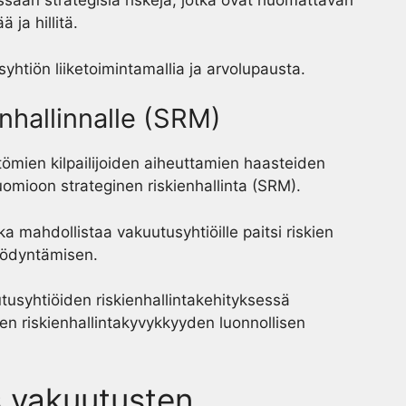
ssään strategisia riskejä, jotka ovat huomattavan
 ja hillitä.
yhtiön liiketoimintamallia ja arvolupausta.
enhallinnalle (SRM)
ttömien kilpailijoiden aiheuttamien haasteiden
omioon strateginen riskienhallinta (SRM).
 mahdollistaa vakuutusyhtiöille paitsi riskien
yödyntämisen.
tusyhtiöiden riskienhallintakehityksessä
iden riskienhallintakyvykkyyden luonnollisen
s vakuutusten