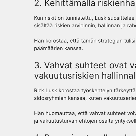
2. Kehittämällä riskienha
Kun riskit on tunnistettu, Lusk suosittel
sisältää riskien arvioinnin, hallinnan ja ra
Hän korostaa, että tämän strategian tulisi 
päämäärien kanssa.
3. Vahvat suhteet ovat 
vakuutusriskien hallinnal
Rick Lusk korostaa työskentelyn tärkeyttä t
sidosryhmien kanssa, kuten vakuutuserien,
Hän huomauttaa, että vahvat suhteet voi
ja vakuutusturvan ehtojen osalta yrityksel