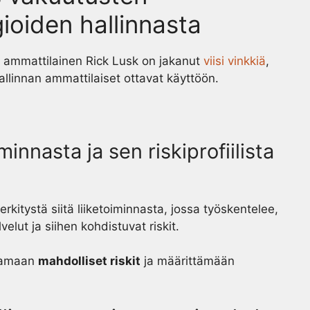
gioiden hallinnasta
 ammattilainen Rick Lusk on jakanut
viisi vinkkiä
,
llinnan ammattilaiset ottavat käyttöön.
innasta ja sen riskiprofiilista
kitystä siitä liiketoiminnasta, jossa työskentelee,
elut ja siihen kohdistuvat riskit.
stamaan
mahdolliset riskit
ja määrittämään