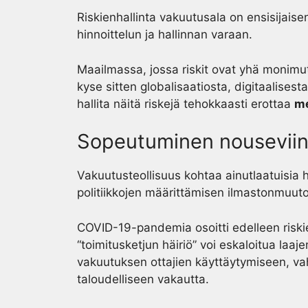
Riskienhallinta vakuutusala on ensisijaise
hinnoittelun ja hallinnan varaan.
Maailmassa, jossa riskit ovat yhä monimut
kyse sitten globalisaatiosta, digitaalise
hallita näitä riskejä tehokkaasti erottaa
me
Sopeutuminen nouseviin 
Vakuutusteollisuus kohtaa ainutlaatuisia h
politiikkojen määrittämisen ilmastonmuut
COVID-19-pandemia osoitti edelleen riski
“toimitusketjun häiriö” voi eskaloitua la
vakuutuksen ottajien käyttäytymiseen, vah
taloudelliseen vakautta.