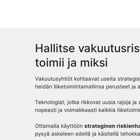
Skip
to
content
Hallitse vakuutusris
toimii ja miksi
Vakuutusyhtiöt kohtaavat useita strategisi
heidän liiketoimintamallinsa perusteet ja
Teknologiat, jotka rikkovat uusia rajoja j
nopeasti ja voimakkaasti kaikkia liiketoim
Ottamalla käyttöön
strateginen riskienh
pysyä askeleen edellä ja käsitellä tehokk