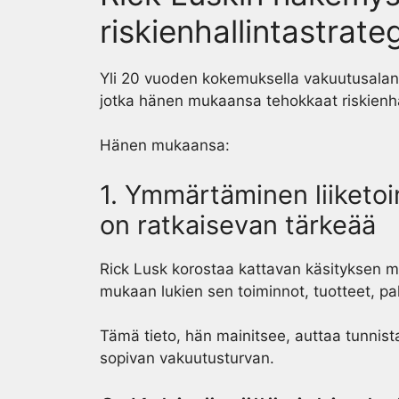
riskienhallintastrate
Yli 20 vuoden kokemuksella vakuutusalan
jotka hänen mukaansa tehokkaat riskienha
Hänen mukaansa:
1. Ymmärtäminen liiketoim
on ratkaisevan tärkeää
Rick Lusk korostaa kattavan käsityksen mer
mukaan lukien sen toiminnot, tuotteet, palv
Tämä tieto, hän mainitsee, auttaa tunni
sopivan vakuutusturvan.