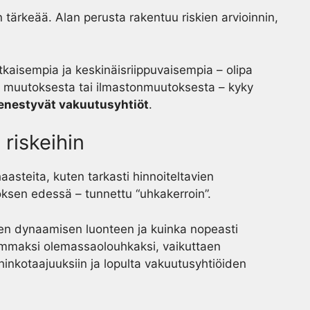
n tärkeää. Alan perusta rakentuu riskien arvioinnin,
kaisempia ja keskinäisriippuvaisempia – olipa
sta muutoksesta tai ilmastonmuutoksesta – kyky
nestyvät vakuutusyhtiöt
.
riskeihin
aasteita, kuten tarkasti hinnoiteltavien
oksen edessä – tunnettu “uhkakerroin”.
en dynaamisen luonteen ja kuinka nopeasti
ajemmaksi olemassaolouhkaksi, vaikuttaen
inkotaajuuksiin ja lopulta vakuutusyhtiöiden