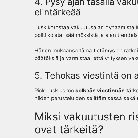
4. Pysy ajan tasalla vak
elintärkeää
Lusk korostaa vakuutusalan dynaamista luo
politiikoista, säännöksistä ja alan trendeis
Hänen mukaansa tämä tietämys on ratkais
päätöksiä ja varmistaa, että yrityksen vak
5. Tehokas viestintä on
Rick Lusk uskoo
selkeän viestinnän
tärke
niiden perusteluiden selittämisessä sekä sis
Miksi vakuutusten ris
ovat tärkeitä?