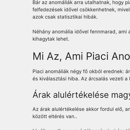
Bár az anomáliák arra utalhatnak, hogy p
felfedezések idővel csökkenhetnek, mivel
azok csak statisztikai hibák.
Néhány anomália idővel fennmarad, ami ar
kihagytak lehet.
Mi Az, Ami Piaci An
Piaci anomáliák négy fő okból erednek: árc
és kiválasztási hiba. Az árcsalás vezeti a l
Árak alulértékelése mag
Az árak alulértékelése akkor fordul elő, a
között eltérés van..