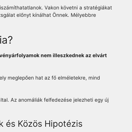
iszámíthatatlanok. Vakon követni a stratégiákat
zsgálat előnyt kínálhat Önnek. Mélyebbre
ia?
vényárfolyamok nem illeszkednek az elvárt
ly meglepően hat az fő elméletekre, mind
ltal. Az anomáliák felfedezése jelezheti egy új
k és Közös Hipotézis