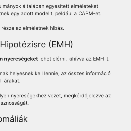
lmányok általában egyesített elméleteket
tnek egy adott modellt, például a CAPM-et.
 része az elméletnek hibás.
 Hipotézisre (EMH)
an nyereségeket
lehet elérni, kihívva az EMH-t.
nak helyesnek kell lennie, az összes információ
li árakat.
ilyen nyereségekhez vezet, megkérdőjelezve az
asznosságát.
omáliák