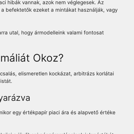
iaci hibák vannak, azok nem véglegesek. Az
 a befektetők ezeket a mintákat használják, vagy
ra utal, hogy ármodelleink valami fontosat
omáliát Okoz?
salás, elismeretlen kockázat, arbitrázs korlátai
istát.
yarázva
mikor egy értékpapír piaci ára és alapvető értéke