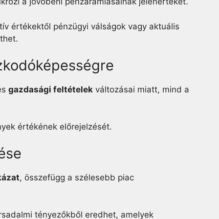
tükrözi a jövőbeni pénzáramlásainak jelenértékét.
tív értékektől pénzügyi válságok vagy aktuális
thet.
azkodóképességre
 és
gazdasági feltételek
változásai miatt, mind a
yek értékének előrejelzését.
tése
kázat
, összefügg a szélesebb piac
 társadalmi tényezőkből eredhet, amelyek