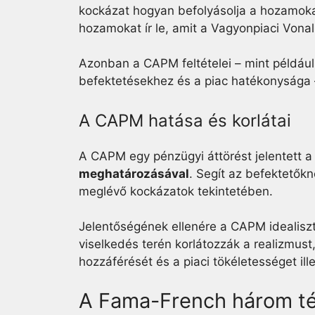
kockázat hogyan befolyásolja a hozamokat
hozamokat ír le, amit a Vagyonpiaci Vonal
Azonban a CAPM feltételei – mint példáu
befektetésekhez és a piac hatékonysága 
A CAPM hatása és korlátai
A CAPM egy pénzügyi áttörést jelentett 
meghatározásával
. Segít az befektetők
meglévő kockázatok tekintetében.
Jelentőségének ellenére a CAPM idealiszti
viselkedés terén korlátozzák a realizmu
hozzáférését és a piaci tökéletességet ill
A Fama-French három té