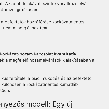
. Az adott kockázati szintre vonatkozó elvárt
 ábrázol grafikusan.
l a befektetők hozzáférése kockázatmentes
– nem mindig állnak fenn.
a kockázat-hozam kapcsolat
kvantitatív
nek a megfelelő hozamelvárások kialakításában a
kus feltételei a piaci működés és az befektetői
st, különösen a kockázatmentes kamatláb
etően.
nyezős modell: Egy új