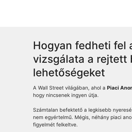
Skip
to
content
Hogyan fedheti fel 
vizsgálata a rejtett
lehetőségeket
A Wall Street világában, ahol a
Piaci Ano
hogy nincsenek ingyen útja.
Számtalan befektető a legkisebb nyeresé
nem egyértelmű. Mégis, néhány piaci ano
figyelmét felkeltve.