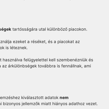
ségek
tartósságára utal különböző piacokon.
sználja ezeket a réséket, és a piacokat az
ok is léteznek.
 használva felügyelettel kell szembenézniük és
a az árkülönbségek továbbra is fennállnak, ami
elemzéshez kiválasztott adatok
nem
mi bizonyos jellemzők miatt hiányos adathoz vezet.