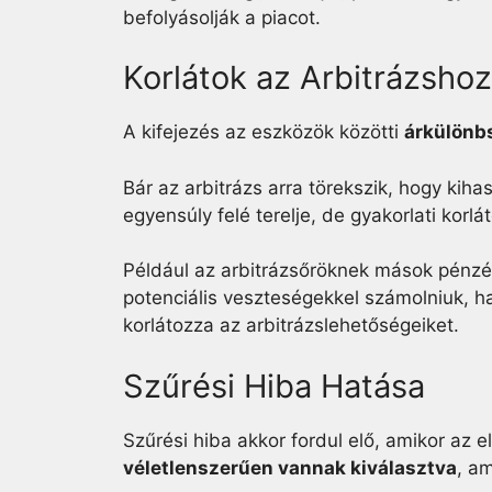
befolyásolják a piacot.
Korlátok az Arbitrázshoz
A kifejezés az eszközök közötti
árkülönb
Bár az arbitrázs arra törekszik, hogy kiha
egyensúly felé terelje, de gyakorlati korlát
Például az arbitrázsőröknek mások pénzét
potenciális veszteségekkel számolniuk, h
korlátozza az arbitrázslehetőségeiket.
Szűrési Hiba Hatása
Szűrési hiba akkor fordul elő, amikor az 
véletlenszerűen vannak kiválasztva
, a