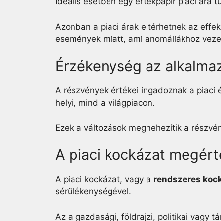
Ideális esetben egy értékpapír piaci ára 
Azonban a piaci árak eltérhetnek az effek
események miatt, ami anomáliákhoz veze
Érzékenység az alkalm
A részvények értékei ingadoznak a piaci
helyi, mind a világpiacon.
Ezek a változások megnehezítik a részvén
A piaci kockázat megér
A piaci kockázat, vagy a
rendszeres koc
sérülékenységével.
Az a gazdasági, földrajzi, politikai vagy