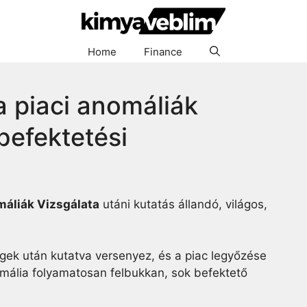
Home
Finance
a piaci anomáliák
 befektetési
máliák Vizsgálata
utáni kutatás állandó, világos,
gek után kutatva versenyez, és a piac legyőzése
mália folyamatosan felbukkan, sok befektető