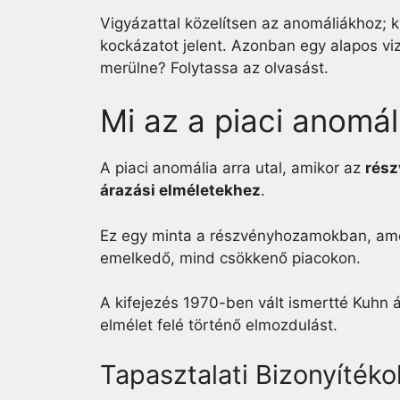
Vigyázattal közelítsen az anomáliákhoz; k
kockázatot jelent. Azonban egy alapos vi
merülne? Folytassa az olvasást.
Mi az a piaci anomál
A piaci anomália arra utal, amikor az
rész
árazási elméletekhez
.
Ez egy minta a részvényhozamokban, ame
emelkedő, mind csökkenő piacokon.
A kifejezés 1970-ben vált ismertté Kuhn á
elmélet felé történő elmozdulást.
Tapasztalati Bizonyítéko