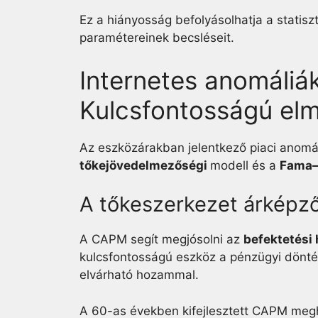
Ez a hiányosság befolyásolhatja a statisz
paramétereinek becsléseit.
Internetes anomáliá
Kulcsfontosságú elm
Az eszközárakban jelentkező piaci anomá
tőkejövedelmezőségi
modell és a
Fama–
A tőkeszerkezet árképz
A CAPM segít megjósolni az
befektetési
kulcsfontosságú eszköz a pénzügyi dönté
elvárható hozammal.
A 60-as években kifejlesztett CAPM megh