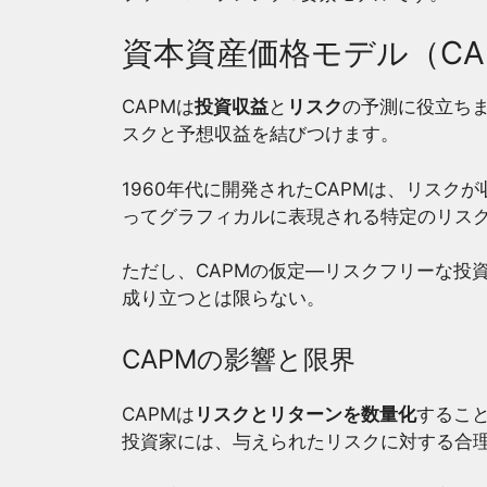
資本資産価格モデル（CA
CAPMは
投資収益
と
リスク
の予測に役立ち
スクと予想収益を結びつけます。
1960年代に開発されたCAPMは、リス
ってグラフィカルに表現される特定のリス
ただし、CAPMの仮定―リスクフリーな投
成り立つとは限らない。
CAPMの影響と限界
CAPMは
リスクとリターンを数量化
するこ
投資家には、与えられたリスクに対する合