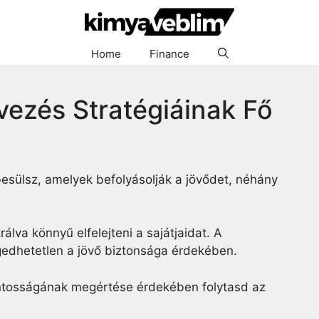
Home
Finance
vezés Stratégiáinak Fő
esülsz, amelyek befolyásolják a jövődet, néhány
lva könnyű elfelejteni a sajátjaidat. A
ngedhetetlen a jövő biztonsága érdekében.
ontosságának megértése érdekében folytasd az