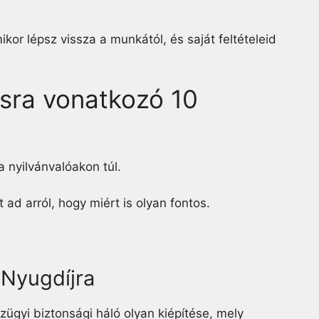
kor lépsz vissza a munkától, és saját feltételeid
ásra vonatkozó 10
a nyilvánvalóakon túl.
d arról, hogy miért is olyan fontos.
 Nyugdíjra
ügyi biztonsági háló olyan kiépítése, mely