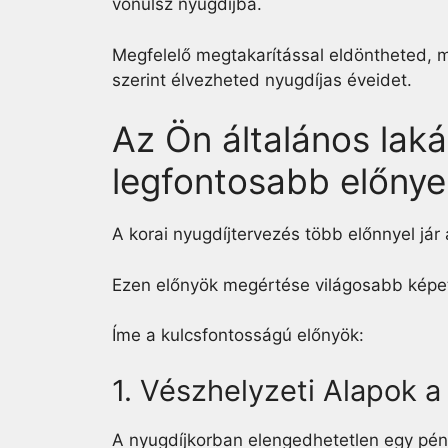
vonulsz nyugdíjba.
Megfelelő megtakarítással eldöntheted, mi
szerint élvezheted nyugdíjas éveidet.
Az Ön általános lak
legfontosabb előnye
A korai nyugdíjtervezés több előnnyel jár 
Ezen előnyök megértése világosabb képet a
Íme a kulcsfontosságú előnyök:
1. Vészhelyzeti Alapok a
A nyugdíjkorban elengedhetetlen egy pénz