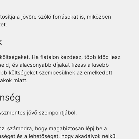
sítja a jövőre szóló forrásokat is, miközben
et.
k
költségeket. Ha fiatalon kezdesz, több időd lesz
id, és alacsonyabb díjakat fizess a kisebb
bb költségeket szembesülnek az emelkedett
akok miatt.
enség
esszmentes jövő szempontjából.
teszi számodra, hogy magabiztosan lépj be a
nséget és a lehetőséget, hogy akadályok nélkül