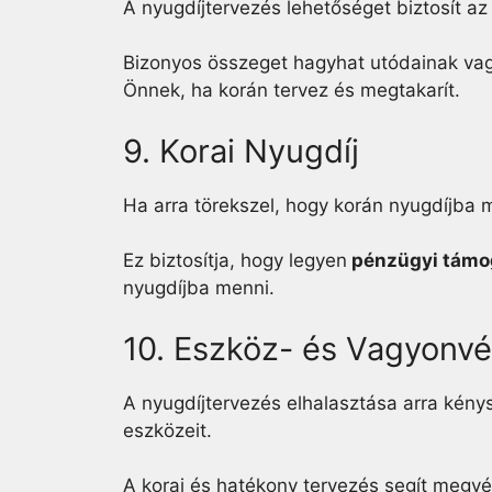
A nyugdíjtervezés lehetőséget biztosít a
Bizonyos összeget hagyhat utódainak vag
Önnek, ha korán tervez és megtakarít.
9. Korai Nyugdíj
Ha arra törekszel, hogy korán nyugdíjba m
Ez biztosítja, hogy legyen
pénzügyi támo
nyugdíjba menni.
10. Eszköz- és Vagyonv
A nyugdíjtervezés elhalasztása arra kénys
eszközeit.
A korai és hatékony tervezés segít megv