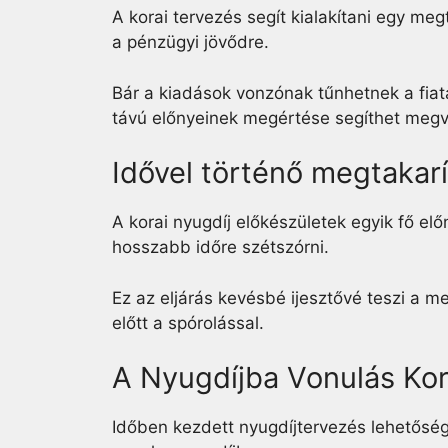
A korai tervezés segít kialakítani egy megt
a pénzügyi jövődre.
Bár a kiadások vonzónak tűnhetnek a fiat
távú előnyeinek megértése segíthet megv
Idővel történő megtakarí
A korai nyugdíj előkészületek egyik fő el
hosszabb időre szétszórni.
Ez az eljárás kevésbé ijesztővé teszi a me
előtt a spórolással.
A Nyugdíjba Vonulás Kor
Időben kezdett nyugdíjtervezés lehetőség