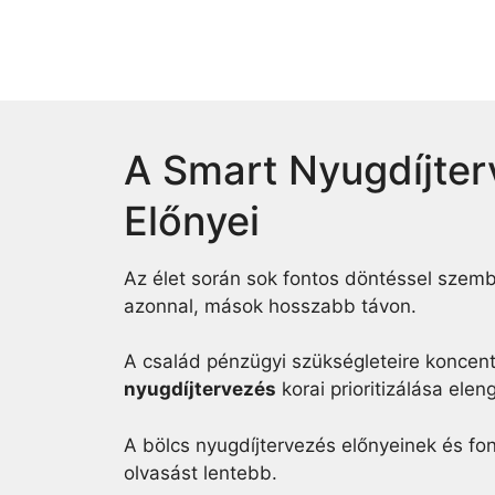
Skip
to
content
A Smart Nyugdíjter
Előnyei
Az élet során sok fontos döntéssel szemb
azonnal, mások hosszabb távon.
A család pénzügyi szükségleteire koncentrá
nyugdíjtervezés
korai prioritizálása ele
A bölcs nyugdíjtervezés előnyeinek és f
olvasást lentebb.