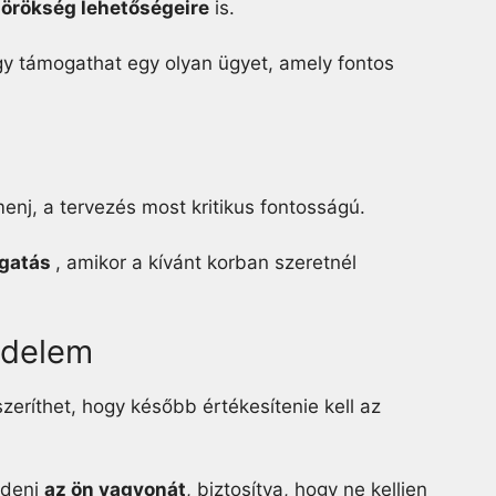
z
örökség lehetőségeire
is.
y támogathat egy olyan ügyet, amely fontos
enj, a tervezés most kritikus fontosságú.
gatás
, amikor a kívánt korban szeretnél
édelem
zeríthet, hogy később értékesítenie kell az
édeni
az ön vagyonát
, biztosítva, hogy ne kelljen