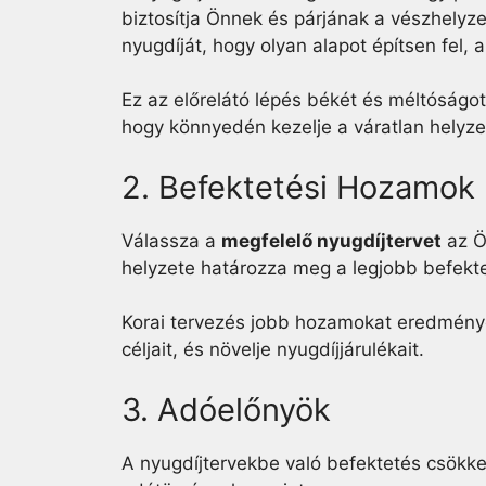
biztosítja Önnek és párjának a vészhelyz
nyugdíját, hogy olyan alapot építsen fel,
Ez az előrelátó lépés békét és méltóságo
hogy könnyedén kezelje a váratlan helyze
2. Befektetési Hozamok
Válassza a
megfelelő nyugdíjtervet
az Ö
helyzete határozza meg a legjobb befekte
Korai tervezés jobb hozamokat eredménye
céljait, és növelje nyugdíjjárulékait.
3. Adóelőnyök
A nyugdíjtervekbe való befektetés
csökke