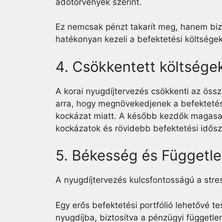
adótörvények szerint.
Ez nemcsak pénzt takarít meg, hanem bizto
hatékonyan kezeli a befektetési költségek
4. Csökkentett költsége
A korai nyugdíjtervezés csökkenti az össz
arra, hogy megnövekedjenek a befektetése
kockázat miatt. A később kezdők magasa
kockázatok és rövidebb befektetési idősz
5. Békesség és Függetl
A nyugdíjtervezés kulcsfontosságú a str
Egy erős befektetési portfólió lehetővé 
nyugdíjba, biztosítva a pénzügyi függetle