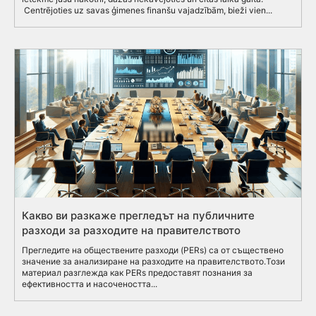
Centrējoties uz savas ģimenes finanšu vajadzībām, bieži vien...
Какво ви разкаже прегледът на публичните
разходи за разходите на правителството
Прегледите на обществените разходи (PERs) са от съществено
значение за анализиране на разходите на правителството.Този
материал разглежда как PERs предоставят познания за
ефективността и насочеността...