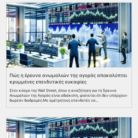
Πώς η έρευνα ανωμαλιών της αγοράς αποκαλύπτει
κρυμμένες επενδυτικές ευκαιρίες
Στον κόσμο της Wall Street, όπου η αναζήτηση για τη Έρευνα
Ανωμαλιών της Αγοράς είναι αδιάκοπη, φαίνεται ότι δεν υπάρχουν
δωρεάν διαδρομές.Με αμέτρητους επενδυτές να...