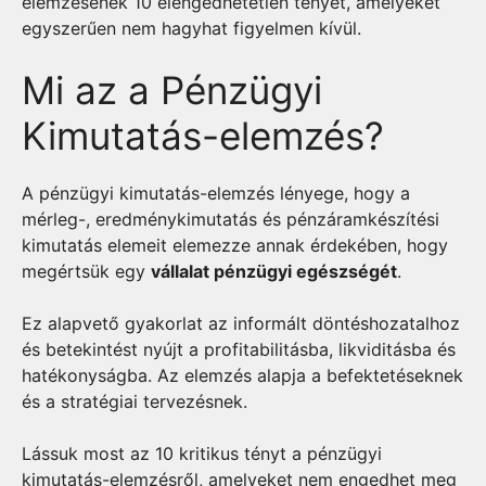
elemzésének 10 elengedhetetlen tényét, amelyeket
egyszerűen nem hagyhat figyelmen kívül.
Mi az a Pénzügyi
Kimutatás-elemzés?
A pénzügyi kimutatás-elemzés lényege, hogy a
mérleg-, eredménykimutatás és pénzáramkészítési
kimutatás elemeit elemezze annak érdekében, hogy
megértsük egy
vállalat pénzügyi egészségét
.
Ez alapvető gyakorlat az informált döntéshozatalhoz
és betekintést nyújt a profitabilitásba, likviditásba és
hatékonyságba. Az elemzés alapja a befektetéseknek
és a stratégiai tervezésnek.
Lássuk most az 10 kritikus tényt a pénzügyi
kimutatás-elemzésről, amelyeket nem engedhet meg