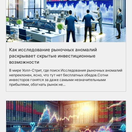
Как исследование рыночных аномалий
раскрывает скрытые инвестиционные
возможности
В мире Уолл-Стрит, где поиск Исследования рыночных аномалий
непреклонен, ясно, что тут нет бесплатных обедов.Сотни
инвесторов гонятся за даже самыми незначительными
прибылями, обогнать рынок не...