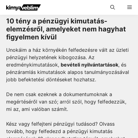
Skip
Me
to
content
10 tény a pénzügyi kimutatás-
elemzésről, amelyeket nem hagyhat
figyelmen kívül
Unokáim a ház környékén felfedezésre vált az üzleti
pénzügyi helyzetének kibogozása. Az
eredménykimutatások,
bevételi nyilvántartások
, és
pénzáramlás kimutatások alapos tanulmányozásával
jobb befektetési döntéseket hozhatsz.
De nem csak ezeknek a dokumentumoknak a
megértéséről van szó; arról szól, hogy felfedezzük,
mi az, ami valóban számít.
Kész vagy felfejteni pénzügyi tudásod? Olvass
tovább, hogy felfedezd a pénzügyi kimutatás