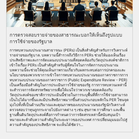
การตรวจสอบรายจ่ายของสาธารณะบอกให้เห็นถึงรูปแบบ
การใช้จ่ายของรัฐบาล
การทบทวนงบประมาณสาธารณะ (PERs) เป็นสิ่งสำคัญสำหรับการวิเคราะห์
รายจ่ายของรัฐบาล. บทความนี้สำรวจถึงวิธีการ PERs ช่วยให้มองเห็นเรื่อง
ประสิทธิภาพและการจัดแผนงบประมาณที่สอดคล้องกับวัตถุประสงค์ชาติการ
เข้าใจเรื่อง PERs เป็นสำคัญสำหรับผู้ที่สนใจในการจัดการงบประมาณ
บทความนี้จะช่วยให้คุณเห็นภาพรวมเกี่ยวกับผลกระทบต่อการปกครองและ
นโยบายของพวกเขาการเข้าใจการทบทวนงบประมาณของภาคราชการการ
ทบทวนงบประมาณของภาคราชการ (Public Expenditure Review - PER)
เป็นเครื่องมือสำคัญในการประเมินการใช้จ่ายของรัฐ การการทบทวนเหล่านี้
จะสำรวจการจัดสรรทรัพยากรเพื่อให้แน่ใจว่าพวกเขาสอดคล้องกับ
วัตถุประสงค์ของชาติการประเมินนี้ช่วยในการระบุพื้นที่ที่การใช้จ่ายสามารถ
เป็นไปได้มากขึ้นและมีประสิทธิภาพมากขึ้นส่วนประกอบหลักใน PER โซนจุด
มุ่งไปทั้งที่เป็นด้านปริมาณและคุณภาพของงบประมาณของรัฐนักวิเคราะห์
ตรวจสอบว่าทุนถูกกระจายไปยังภาคต่าง ๆ เช่น สุขภาพ การศึกษา และพื้น
ฐานพื้นดินวัตถุประสงค์คือการกำหนดว่าการจัดสรรเหล่านี้สนับสนุนเป้า
หมายและลำดับความสำคัญในระยะยาวของประเทศ การเปลี่ยนมุมมองไปสู่
ความสำคัญของประสิทธิภาพ จะเห็นได้ชัดว่า...