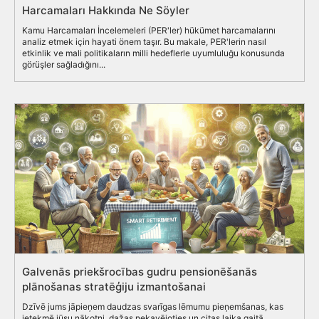
Harcamaları Hakkında Ne Söyler
Kamu Harcamaları İncelemeleri (PER'ler) hükümet harcamalarını
analiz etmek için hayati önem taşır. Bu makale, PER'lerin nasıl
etkinlik ve mali politikaların milli hedeflerle uyumluluğu konusunda
görüşler sağladığını...
Galvenās priekšrocības gudru pensionēšanās
plānošanas stratēģiju izmantošanai
Dzīvē jums jāpieņem daudzas svarīgas lēmumu pieņemšanas, kas
ietekmē jūsu nākotni, dažas nekavējoties un citas laika gaitā.