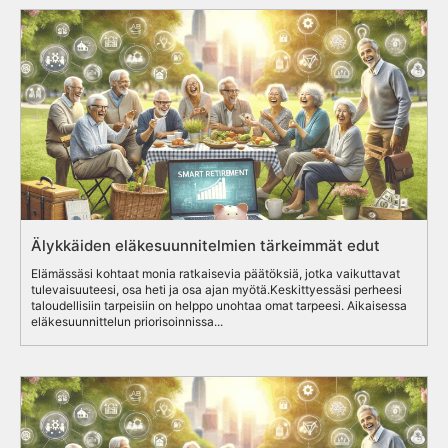
Älykkäiden eläkesuunnitelmien tärkeimmät edut
Elämässäsi kohtaat monia ratkaisevia päätöksiä, jotka vaikuttavat
tulevaisuuteesi, osa heti ja osa ajan myötä.Keskittyessäsi perheesi
taloudellisiin tarpeisiin on helppo unohtaa omat tarpeesi. Aikaisessa
eläkesuunnittelun priorisoinnissa...