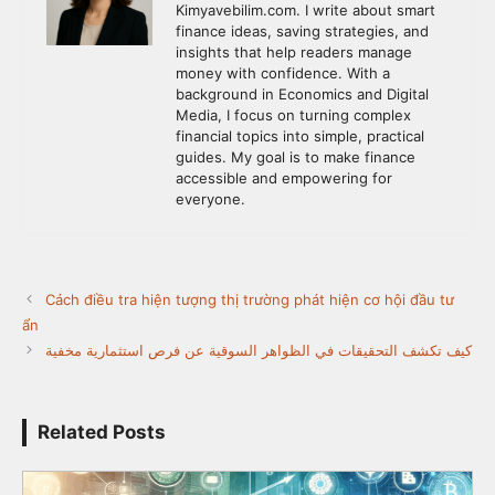
Kimyavebilim.com. I write about smart
finance ideas, saving strategies, and
insights that help readers manage
money with confidence. With a
background in Economics and Digital
Media, I focus on turning complex
financial topics into simple, practical
guides. My goal is to make finance
accessible and empowering for
everyone.
Cách điều tra hiện tượng thị trường phát hiện cơ hội đầu tư
ẩn
كيف تكشف التحقيقات في الظواهر السوقية عن فرص استثمارية مخفية
Related Posts