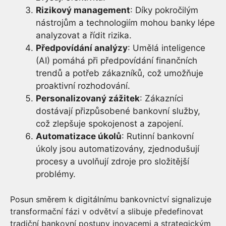
Rizikový management
: Díky pokročilým
nástrojům a technologiím mohou banky lépe
analyzovat a řídit rizika.
Předpovídání analýzy
: Umělá inteligence
(AI) pomáhá při předpovídání finančních
trendů a potřeb zákazníků, což umožňuje
proaktivní rozhodování.
Personalizovaný zážitek
: Zákazníci
dostávají přizpůsobené bankovní služby,
což zlepšuje spokojenost a zapojení.
Automatizace úkolů
: Rutinní bankovní
úkoly jsou automatizovány, zjednodušují
procesy a uvolňují zdroje pro složitější
problémy.
Posun směrem k digitálnímu bankovnictví signalizuje
transformační fázi v odvětví a slibuje předefinovat
tradiční bankovní postupy inovacemi a strategickým