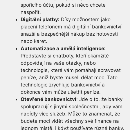
spořicího účtu, pokud si něco chcete
naspořit.
Digitální platby
: Díky možnostem jako
placení telefonem má digitální bankovnictví
snazší a bezpečnější nákup bez hotovosti
nebo karet.
Automatizace a umělá inteligence
:
Představte si chatboty, kteří okamžitě
odpovídají na vaše otázky, nebo
technologie, které vám pomáhají spravovat
peníze, aniž byste museli dělat moc. Tato
technologie zrychluje bankovnictví a
dokonce vám může ušetřit peníze.
Otevřené bankovnictví
: Jde o to, že banky
spolupracují s jinými společnostmi, aby vám
nabídly více služeb. Může to znamenat, že
budete moci vidět všechny své finance na
jednom místě, i když používáte různé banky.