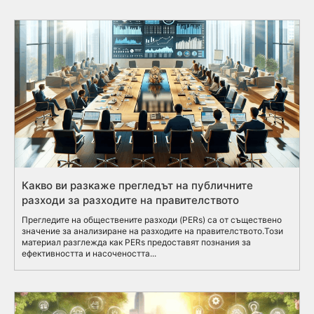
Какво ви разкаже прегледът на публичните
разходи за разходите на правителството
Прегледите на обществените разходи (PERs) са от съществено
значение за анализиране на разходите на правителството.Този
материал разглежда как PERs предоставят познания за
ефективността и насочеността...