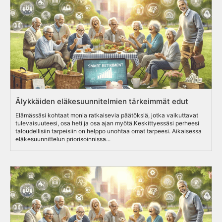
Älykkäiden eläkesuunnitelmien tärkeimmät edut
Elämässäsi kohtaat monia ratkaisevia päätöksiä, jotka vaikuttavat
tulevaisuuteesi, osa heti ja osa ajan myötä.Keskittyessäsi perheesi
taloudellisiin tarpeisiin on helppo unohtaa omat tarpeesi. Aikaisessa
eläkesuunnittelun priorisoinnissa...