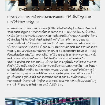
การตรวจสอบรายจ่ายของสาธารณะบอกให้เห็นถึงรูปแบบ
การใช้จ่ายของรัฐบาล
การทบทวนงบประมาณสาธารณะ (PERs) เป็นสิ่งสำคัญสำหรับการวิเคราะห์
รายจ่ายของรัฐบาล. บทความนี้สำรวจถึงวิธีการ PERs ช่วยให้มองเห็นเรื่อง
ประสิทธิภาพและการจัดแผนงบประมาณที่สอดคล้องกับวัตถุประสงค์ชาติการ
เข้าใจเรื่อง PERs เป็นสำคัญสำหรับผู้ที่สนใจในการจัดการงบประมาณ
บทความนี้จะช่วยให้คุณเห็นภาพรวมเกี่ยวกับผลกระทบต่อการปกครองและ
นโยบายของพวกเขาการเข้าใจการทบทวนงบประมาณของภาคราชการการ
ทบทวนงบประมาณของภาคราชการ (Public Expenditure Review - PER)
เป็นเครื่องมือสำคัญในการประเมินการใช้จ่ายของรัฐ การการทบทวนเหล่านี้
จะสำรวจการจัดสรรทรัพยากรเพื่อให้แน่ใจว่าพวกเขาสอดคล้องกับ
วัตถุประสงค์ของชาติการประเมินนี้ช่วยในการระบุพื้นที่ที่การใช้จ่ายสามารถ
เป็นไปได้มากขึ้นและมีประสิทธิภาพมากขึ้นส่วนประกอบหลักใน PER โซนจุด
มุ่งไปทั้งที่เป็นด้านปริมาณและคุณภาพของงบประมาณของรัฐนักวิเคราะห์
ตรวจสอบว่าทุนถูกกระจายไปยังภาคต่าง ๆ เช่น สุขภาพ การศึกษา และพื้น
ฐานพื้นดินวัตถุประสงค์คือการกำหนดว่าการจัดสรรเหล่านี้สนับสนุนเป้า
หมายและลำดับความสำคัญในระยะยาวของประเทศ การเปลี่ยนมุมมองไปสู่
ความสำคัญของประสิทธิภาพ จะเห็นได้ชัดว่า...