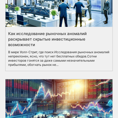
Как исследование рыночных аномалий
раскрывает скрытые инвестиционные
возможности
В мире Уолл-Стрит, где поиск Исследования рыночных аномалий
непреклонен, ясно, что тут нет бесплатных обедов.Сотни
инвесторов гонятся за даже самыми незначительными
прибылями, обогнать рынок не...