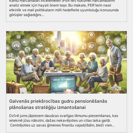
Kamu Harcamaları İncelemeleri (PER'ler) hükümet harcamalarını
analiz etmek için hayati önem taşır. Bu makale, PER'lerin nasıl
etkinlik ve mali politikaların milli hedeflerle uyumluluğu konusunda
görüşler sağladığını...
Galvenās priekšrocības gudru pensionēšanās
plānošanas stratēģiju izmantošanai
Dzīvē jums jāpieņem daudzas svarīgas lēmumu pieņemšanas, kas
ietekmē jūsu nākotni, dažas nekavējoties un citas laika gaitā.
Centrējoties uz savas ģimenes finanšu vajadzībām, bieži vien...