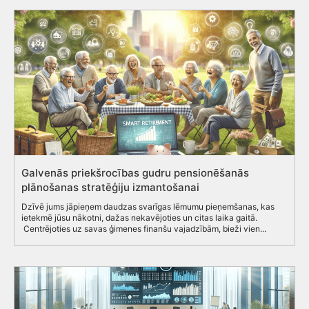
Galvenās priekšrocības gudru pensionēšanās
plānošanas stratēģiju izmantošanai
Dzīvē jums jāpieņem daudzas svarīgas lēmumu pieņemšanas, kas
ietekmē jūsu nākotni, dažas nekavējoties un citas laika gaitā.
Centrējoties uz savas ģimenes finanšu vajadzībām, bieži vien...