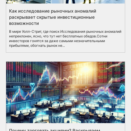
Как исследование рыночных аномалий
раскрывает скрытые инвестиционные
возможности
В мире Уолл-Стрит, где поиск Исследования рыночных аномалий
непреклонен, ясно, что тут нет бесплатных обедов.Сотни
инвесторов гонятся за даже самыми незначительными
прибылями, обогнать рынок не...
Почему торговать акциями? Раскрываем