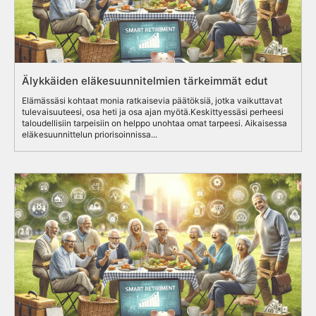
Älykkäiden eläkesuunnitelmien tärkeimmät edut
Elämässäsi kohtaat monia ratkaisevia päätöksiä, jotka vaikuttavat
tulevaisuuteesi, osa heti ja osa ajan myötä.Keskittyessäsi perheesi
taloudellisiin tarpeisiin on helppo unohtaa omat tarpeesi. Aikaisessa
eläkesuunnittelun priorisoinnissa...