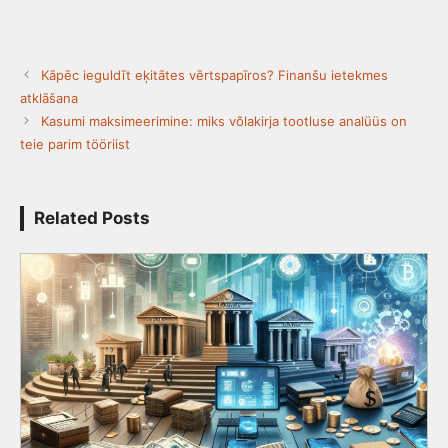
Kāpēc ieguldīt eķitātes vērtspapīros? Finanšu ietekmes
atklāšana
Kasumi maksimeerimine: miks võlakirja tootluse analüüs on
teie parim tööriist
Related Posts