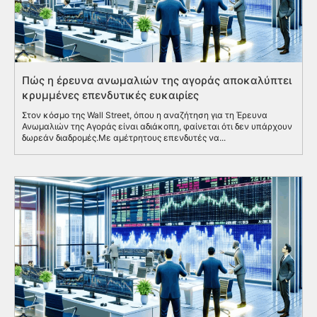
Πώς η έρευνα ανωμαλιών της αγοράς αποκαλύπτει
κρυμμένες επενδυτικές ευκαιρίες
Στον κόσμο της Wall Street, όπου η αναζήτηση για τη Έρευνα
Ανωμαλιών της Αγοράς είναι αδιάκοπη, φαίνεται ότι δεν υπάρχουν
δωρεάν διαδρομές.Με αμέτρητους επενδυτές να...