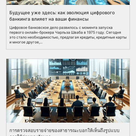
Будущее уже здесь: как эволюция цифрового
банкинга влияет на ваши финансы
Цифровое банковское дело развилось с момента запуска
первого онлайн-брокера Чарльза Шваба в 1975 году. Сегодня
это стало необходимостью, предлагая кредиты, кредитные карты
и многое другое,...
การตรวจสอบรายจ่ายของสาธารณะบอกให้เห็นถึงรูปแบบ