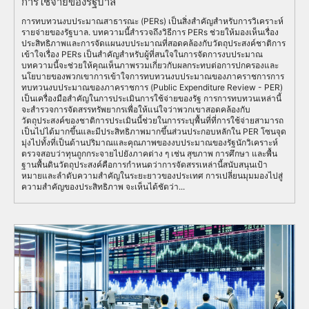
การใช้จ่ายของรัฐบาล
การทบทวนงบประมาณสาธารณะ (PERs) เป็นสิ่งสำคัญสำหรับการวิเคราะห์
รายจ่ายของรัฐบาล. บทความนี้สำรวจถึงวิธีการ PERs ช่วยให้มองเห็นเรื่อง
ประสิทธิภาพและการจัดแผนงบประมาณที่สอดคล้องกับวัตถุประสงค์ชาติการ
เข้าใจเรื่อง PERs เป็นสำคัญสำหรับผู้ที่สนใจในการจัดการงบประมาณ
บทความนี้จะช่วยให้คุณเห็นภาพรวมเกี่ยวกับผลกระทบต่อการปกครองและ
นโยบายของพวกเขาการเข้าใจการทบทวนงบประมาณของภาคราชการการ
ทบทวนงบประมาณของภาคราชการ (Public Expenditure Review - PER)
เป็นเครื่องมือสำคัญในการประเมินการใช้จ่ายของรัฐ การการทบทวนเหล่านี้
จะสำรวจการจัดสรรทรัพยากรเพื่อให้แน่ใจว่าพวกเขาสอดคล้องกับ
วัตถุประสงค์ของชาติการประเมินนี้ช่วยในการระบุพื้นที่ที่การใช้จ่ายสามารถ
เป็นไปได้มากขึ้นและมีประสิทธิภาพมากขึ้นส่วนประกอบหลักใน PER โซนจุด
มุ่งไปทั้งที่เป็นด้านปริมาณและคุณภาพของงบประมาณของรัฐนักวิเคราะห์
ตรวจสอบว่าทุนถูกกระจายไปยังภาคต่าง ๆ เช่น สุขภาพ การศึกษา และพื้น
ฐานพื้นดินวัตถุประสงค์คือการกำหนดว่าการจัดสรรเหล่านี้สนับสนุนเป้า
หมายและลำดับความสำคัญในระยะยาวของประเทศ การเปลี่ยนมุมมองไปสู่
ความสำคัญของประสิทธิภาพ จะเห็นได้ชัดว่า...