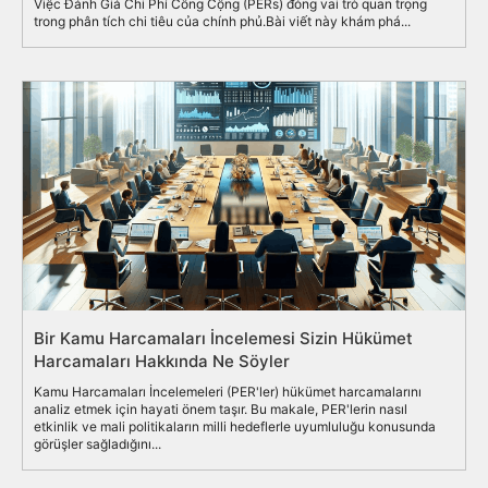
Việc Đánh Giá Chi Phí Công Cộng (PERs) đóng vai trò quan trọng
trong phân tích chi tiêu của chính phủ.Bài viết này khám phá...
Bir Kamu Harcamaları İncelemesi Sizin Hükümet
Harcamaları Hakkında Ne Söyler
Kamu Harcamaları İncelemeleri (PER'ler) hükümet harcamalarını
analiz etmek için hayati önem taşır. Bu makale, PER'lerin nasıl
etkinlik ve mali politikaların milli hedeflerle uyumluluğu konusunda
görüşler sağladığını...