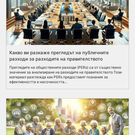
Какво ви разкаже прегледът на публичните
разходи за разходите на правителството
Прегледите на обществените разходи (PERs) са от съществено
значение за анализиране на разходите на правителството.Този
материал разглежда как PERs предоставят познания за
ефективността и насочеността...