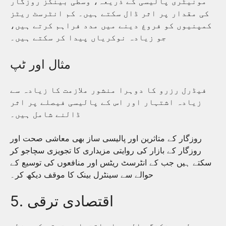
مونیٹری پالیسی کے ذریعہ، وسطی بینکز روزگار
کی مقدار پر اثر ڈال سکتے ہیں۔ کم انٹرسٹ ریٹز
کمپنیوں کو فروغ دینے میں مدد فراہم کرتے ہیں،
جو زیادہ نوکریاں پیدا کر سکتے ہیں۔
مثال اور ٹپ
فیڈرل رزرو کا دوہرا منشور ملازمت کا زیادہ سے
زیادہ اشتہار اور اس کے پالیسی فیصلے پر اثر
ڈالنے شامل ہیں۔
روزگار کے متاثرین اور پالیسی ساز بھی معاشی صحت اور
روزگار کے بازار کی روایتی مزیداری کا تجویزی سچاجو کر
سکتے ہیں جب کے انٹرسٹ ریٹس اور منافعوں کی توسیع کے
حوالے سے سینٹرل بینک کا موقف دیکھ کر۔
5. اقتصادی ترقی
وسطی بینکنگ پالیسیاں اقتصادی ترقی کو منظم