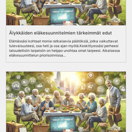
Älykkäiden eläkesuunnitelmien tärkeimmät edut
Elämässäsi kohtaat monia ratkaisevia päätöksiä, jotka vaikuttavat
tulevaisuuteesi, osa heti ja osa ajan myötä.Keskittyessäsi perheesi
taloudellisiin tarpeisiin on helppo unohtaa omat tarpeesi. Aikaisessa
eläkesuunnittelun priorisoinnissa...