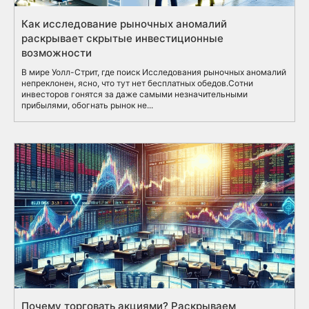
Как исследование рыночных аномалий
раскрывает скрытые инвестиционные
возможности
В мире Уолл-Стрит, где поиск Исследования рыночных аномалий
непреклонен, ясно, что тут нет бесплатных обедов.Сотни
инвесторов гонятся за даже самыми незначительными
прибылями, обогнать рынок не...
Почему торговать акциями? Раскрываем