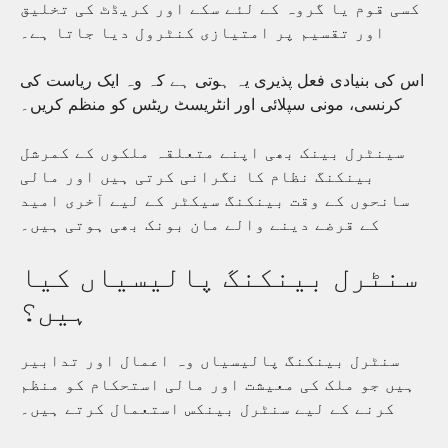
کسی قوم یا گروہ کے لئے سکے اور کریڈٹ کی تخلیق
اور تقسیم پر امتیازی کنٹرول دیا جاتا ہے۔
اس کی بنیادی فعل پذیری یہ ہوتی ہے کہ وہ ایک ریاست کی
کرنسی، مونی سپلائی اور انٹریسٹ ریٹس کو منظم کریں۔
سینٹرل بینک بھی اپنے متعلقہ ملکوں کے کمرشل
بینکنگ نظام کا نگرانی کرتی ہیں اور مالی
سانحوں کے وقت بینکنگ سیکٹر کے لیے آخری امید
کے قرضے دینے والے مان بونک بھی ہوتی ہیں۔
سنٹرل بینکنگ پالیسیاں کیا
ہیں؟
سنٹرل بینکنگ پالیسیاں وہ اعمال اور تدابیر
ہیں جو ملک کی معیشت اور مالی استحکام کو منظم
کرنے کے لیے سنٹرل بینکس استعمال کرتے ہیں۔