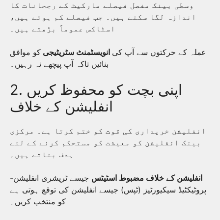
وسطی بینک مفصل فیصلے مارکیٹ کے رجحانات کا
اندازہ لگا سکتے ہیں۔ جب فیصلے کم ہوتے ہیں،
اسٹاکس عموماً بڑھتے ہیں۔
عملہ کے حرکتوں سے آپ کی
انویسٹمنٹ سٹریٹیجی
کو موافق
بنائیں تاکہ آپ پیچھے نہ رہیں۔
2. اپنی بچت کو محفوظ کریں
انفلیشن کے خلاف
انفلیشن خریداری کی قوت کو ختم کرتا ہے۔ مرکزی
بینک انفلیشن کو معیشت کو مستحکم کرنے کے لئے
ہدف بناتے ہیں۔
انفلیشن کے خلاف مضبوط اسٹیٹس
جیسے ٹریشری انفلیشن-
پروٹیکٹیڈ سیکیورٹیز (ٹپس) جیسے انفلیشن کی توقع ہوتی ہے
کو منتخب کریں۔