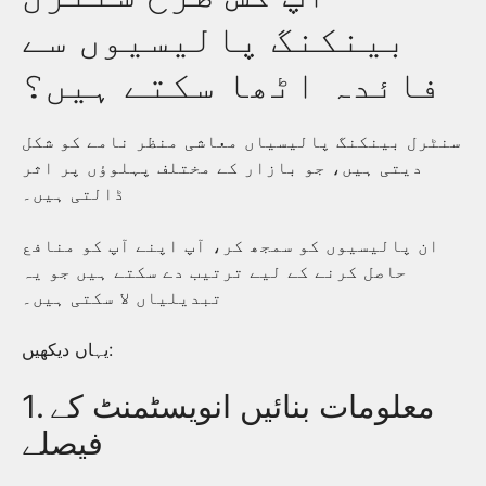
بینکنگ پالیسیوں سے
فائدہ اٹھا سکتے ہیں؟
سنٹرل بینکنگ پالیسیاں معاشی منظر نامے کو شکل
دیتی ہیں، جو بازار کے مختلف پہلوؤں پر اثر
ڈالتی ہیں۔
ان پالیسیوں کو سمجھ کر، آپ اپنے آپ کو منافع
حاصل کرنے کے لیے ترتیب دے سکتے ہیں جو یہ
تبدیلیاں لا سکتی ہیں۔
یہاں دیکھیں:
1. معلومات بنائیں انویسٹمنٹ کے
فیصلے