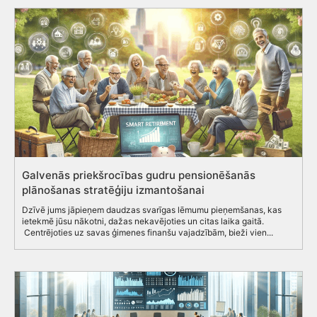
Galvenās priekšrocības gudru pensionēšanās
plānošanas stratēģiju izmantošanai
Dzīvē jums jāpieņem daudzas svarīgas lēmumu pieņemšanas, kas
ietekmē jūsu nākotni, dažas nekavējoties un citas laika gaitā.
Centrējoties uz savas ģimenes finanšu vajadzībām, bieži vien...