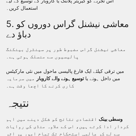
اس تجربے کو کیریئر پلاننگ یا کاروبار کے توسیع کے لیے
استعمال کریں۔
5. معاشی نیشنل گراس دوروں کو
دباؤ دے
معاشی نیشنل گراس مضبوط طور پر سینٹرل بینکنگ
پالیسیوں سے منسلک ہوتی ہے۔
میں ترقی کیلئے ایک فارغ پالیسی ماحول میں نئی مارکیٹس
میں داخل ہونے یا
توسیع ہونے والے کاروبار
میں سرمایہ
کاری کرنے کا اچھا وقت ہے۔
نتیجہ
وسطی بینک
اقتصادی نتائج کو شکل دینے میں اہم
کردار ادا کرتے ہیں، اس کے علاوہ منڈی کی روایات
سے لے کر عالمی استحکام تک تمام امور پر اثر