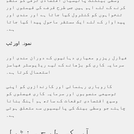
کرنے کے لئے اہم ہیں جس طرح قرضے کی قیمتوں اور
تنخواہوں کو کنٹرول کیا جاتا ہے اور مندی اور
پیداوار کے لئے ایک مستقر ماحول پیدا کیا جاتا
ہے۔
نمونہ اور ٹپ
فیڈرل ریزرو معیاری دہائیوں کے دوران مندی اور
سرمایہ کاری کو بڑھانے کے لیے ریڈیوسٹر فیاسز
استعمال کرتا ہے۔
کاروباری رہنمائی اور کارندازوں کو اپنی
توسیعی منصوبوں اور سرمایہ کاری فیصلوں کو
وسیع اقتصادی توقعات کے ساتھ ہم آہنگ بنانا
چاہئے جو وسطی بینک کی پالیسیوں سے متعلق ہوتی
ہے۔
آپ کس طرح سنٹرل