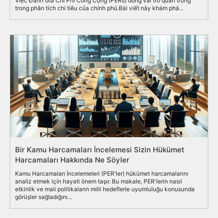
Việc Đánh Giá Chi Phí Công Cộng (PERs) đóng vai trò quan trọng
trong phân tích chi tiêu của chính phủ.Bài viết này khám phá...
Bir Kamu Harcamaları İncelemesi Sizin Hükümet
Harcamaları Hakkında Ne Söyler
Kamu Harcamaları İncelemeleri (PER'ler) hükümet harcamalarını
analiz etmek için hayati önem taşır. Bu makale, PER'lerin nasıl
etkinlik ve mali politikaların milli hedeflerle uyumluluğu konusunda
görüşler sağladığını...