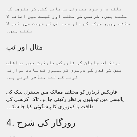
بلند دار سود بیرونی سرمایہ کشی کو متوجہ کر
سکتے ہیں، کرنسی کی مطلب اور قیمت میں اضافہ لا
سکتے ہیں، جبکہ کم دار سود اس کی قیمت میں کمی لا
سکتے ہیں۔
مثال اور ٹپ
بینک آف جاپان کی فاریکس مارکیٹ میں مداخلت
یین کی قدر کو دوسری کرنسیوں کے ساتھ موازنہ
کرنے کے لئے متأثر کرتی ہے۔
فاریکس ٹریڈرز کو مختلف ممالک میں سینٹرل بینک کی
پالیسی میں تبدیلیوں پر نظر رکھنی چاہیے تاکہ کرنسی کی
طاقت یا کمزوری کا پیشگوئی کیا جا سکے۔
4. روزگار کی شرح