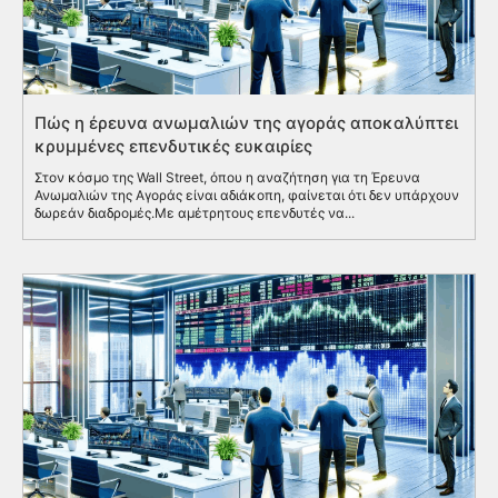
Πώς η έρευνα ανωμαλιών της αγοράς αποκαλύπτει
κρυμμένες επενδυτικές ευκαιρίες
Στον κόσμο της Wall Street, όπου η αναζήτηση για τη Έρευνα
Ανωμαλιών της Αγοράς είναι αδιάκοπη, φαίνεται ότι δεν υπάρχουν
δωρεάν διαδρομές.Με αμέτρητους επενδυτές να...