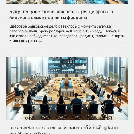
Будущее уже здесь: как эволюция цифрового
банкинга влияет на ваши финансы
Цифровое банковское дело развилось с момента запуска
первого онлайн-брокера Чарльза Шваба в 1975 году. Сегодня
это стало необходимостью, предлагая кредиты, кредитные карты
и многое другое,...
การตรวจสอบรายจ่ายของสาธารณะบอกให้เห็นถึงรูปแบบ
การใช้จ่ายของรัฐบาล