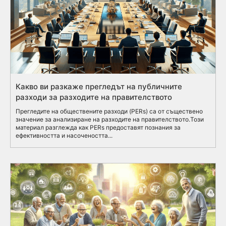
Какво ви разкаже прегледът на публичните
разходи за разходите на правителството
Прегледите на обществените разходи (PERs) са от съществено
значение за анализиране на разходите на правителството.Този
материал разглежда как PERs предоставят познания за
ефективността и насочеността...