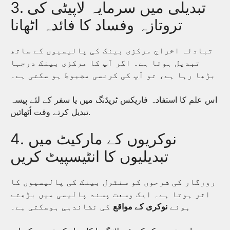
3. تبدیلی میں سرمایہ لاپیٹی کی
تروتازہ وفساد کا فائدہ اٹھانا
تبادلہ اخراج مرکزی بینک کی پالیسیوں کے ساتھ
تبدیل ہوتا ہے۔ اگر آپ کا مرکزی بینک درجہا
بڑھا رہا ہے، تو آپ کی کرنسی مضبوط ہو سکتی ہے۔
اس علم کا استفادہ فاریکس ٹریڈنگ میں یا سفر کے لئے پیسہ
تبدیل کرتے وقت اُٹھائیں.
4. نوکریوں کے مارکیٹ میں
تبدیلیوں کا انٹیسپیٹ کریں
روزگار کی شرحوں کو سنٹرل بینک کی پالیسیوں کا
اثر ہوتا ہے۔ ایک وسعت پسند پالیسی میں بڑھتے
ہوئے
نوکری کے مواقع
کی نشاندہی ہوسکتی ہے۔