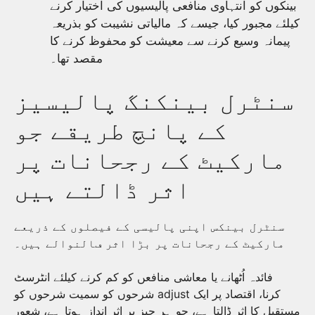
بینکوں کو انتہاوی منافعی پالیسیوں کی اختیار کرنے
کیلئے مجبور کیا، جیسے کہ مالیاتی نشیبت کو بذریعہ
پیمانہ وسیع کرنے سے معیشت کو محفوظ کرنے کا
مقصد تھا۔
سنٹرل بینکنگ پالیسیز
کے پانچ طریقے جو
مارکیٹ کے رجحانات پر
اثر ڈالتے ہیں
سنٹرل بینکس اپنی پالیسی کے فیصلوں کے ذریعے
مارکیٹ کے رجحانات پر بڑا اثر ڡالنوالے ہیں۔
فائدہ اُٹھانے یا معاشی منافعں کو کم کرنے کیلئے انٹرسٹ
شرحوں کو سمیت شرحوں کو adjust کرنا، اقتصاد پر ایک
مستقبل کا اثر ڈالتا ہے، جو ہر چیز پر اثر انداز ہوتا ہے، شعور