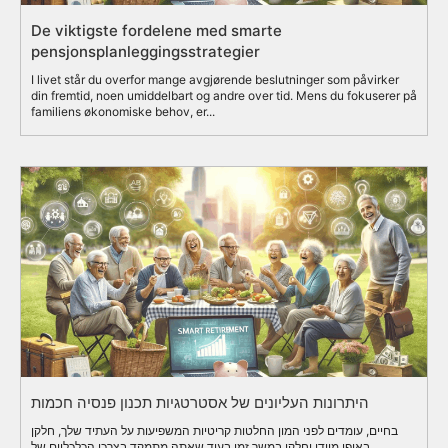
De viktigste fordelene med smarte
pensjonsplanleggingsstrategier
I livet står du overfor mange avgjørende beslutninger som påvirker
din fremtid, noen umiddelbart og andre over tid. Mens du fokuserer på
familiens økonomiske behov, er...
היתרונות העליונים של אסטרטגיות תכנון פנסיה חכמות
בחיים, עומדים לפני המון החלטות קריטיות המשפיעות על העתיד שלך, חלקן
באופן מיידי וחלקן במשך זמן.בעוד שאתה מתמקד בצרכי הכלכליים של