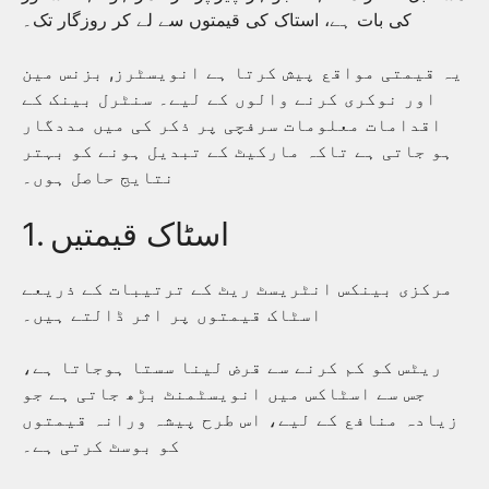
کی بات ہے، استاک کی قیمتوں سے لے کر روزگار تک۔
یہ قیمتی مواقع پیش کرتا ہے انویسٹرز, بزنس مین
اور نوکری کرنے والوں کے لیے۔ سنٹرل بینک کے
اقدامات معلومات سرفچی پر ذکر کی میں مددگار
ہو جاتی ہے تاکہ مارکیٹ کے تبدیل ہونے کو بہتر
نتایج حاصل ہوں۔
1. اسٹاک قیمتیں
مرکزی بینکس انٹریسٹ ریٹ کے ترتیبات کے ذریعے
اسٹاک قیمتوں پر اثر ڈالتے ہیں۔
ریٹس کو کم کرنے سے قرض لینا سستا ہوجاتا ہے،
جس سے اسٹاکس میں انویسٹمنٹ بڑھ جاتی ہے جو
زیادہ منافع کے لیے، اس طرح پیشہ ورانہ قیمتوں
کو بوسٹ کرتی ہے۔