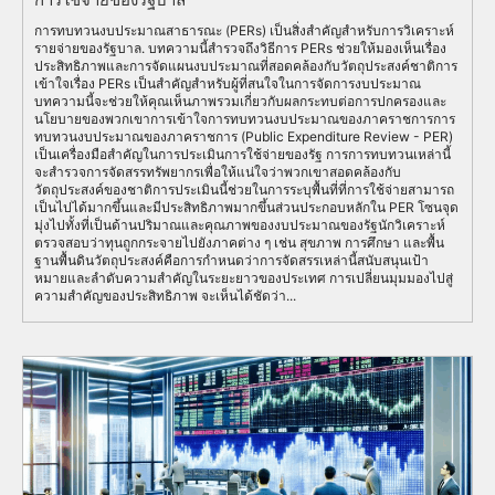
การทบทวนงบประมาณสาธารณะ (PERs) เป็นสิ่งสำคัญสำหรับการวิเคราะห์
รายจ่ายของรัฐบาล. บทความนี้สำรวจถึงวิธีการ PERs ช่วยให้มองเห็นเรื่อง
ประสิทธิภาพและการจัดแผนงบประมาณที่สอดคล้องกับวัตถุประสงค์ชาติการ
เข้าใจเรื่อง PERs เป็นสำคัญสำหรับผู้ที่สนใจในการจัดการงบประมาณ
บทความนี้จะช่วยให้คุณเห็นภาพรวมเกี่ยวกับผลกระทบต่อการปกครองและ
นโยบายของพวกเขาการเข้าใจการทบทวนงบประมาณของภาคราชการการ
ทบทวนงบประมาณของภาคราชการ (Public Expenditure Review - PER)
เป็นเครื่องมือสำคัญในการประเมินการใช้จ่ายของรัฐ การการทบทวนเหล่านี้
จะสำรวจการจัดสรรทรัพยากรเพื่อให้แน่ใจว่าพวกเขาสอดคล้องกับ
วัตถุประสงค์ของชาติการประเมินนี้ช่วยในการระบุพื้นที่ที่การใช้จ่ายสามารถ
เป็นไปได้มากขึ้นและมีประสิทธิภาพมากขึ้นส่วนประกอบหลักใน PER โซนจุด
มุ่งไปทั้งที่เป็นด้านปริมาณและคุณภาพของงบประมาณของรัฐนักวิเคราะห์
ตรวจสอบว่าทุนถูกกระจายไปยังภาคต่าง ๆ เช่น สุขภาพ การศึกษา และพื้น
ฐานพื้นดินวัตถุประสงค์คือการกำหนดว่าการจัดสรรเหล่านี้สนับสนุนเป้า
หมายและลำดับความสำคัญในระยะยาวของประเทศ การเปลี่ยนมุมมองไปสู่
ความสำคัญของประสิทธิภาพ จะเห็นได้ชัดว่า...