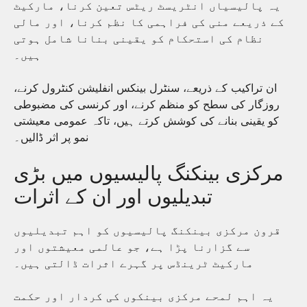
یہ پالیسیاں انٹریسٹ ریٹس تعین کرنا، مارکیٹ
کے ذریعے منی کی فراہمی کا نظم کرنا، اور مالی
نظام کی استحکام کو یقینی بنانا شامل ہوتی
ہیں۔
ان تراکیب کے ذریعے، سنٹرل بینکس انفلیشن کنٹرول کرنے،
روزگار کی سطح کو منظم کرنے، اور کرنسی کی مضبوطی
کو یقینی بنانے کی کوشش کرتے ہیں، تاکہ عمومی معیشتی
نمو پر اثر ڈالیں۔
مرکزی بینکنگ پالیسیوں میں بڑی
تبدیلیوں اور ان کے اثرات
قرون مرکزی بینکنگ پالیسیوں کو اہم تبدیلیوں
سے گزارنا پڑا ہے، جو عالمی معیشتوں اور
مارکیٹ ٹرینڈس پر گہرے اثرات ڈالتی ہیں۔
یہ اہم لمحے مرکزی بینکوں کی کردار اور حکمت