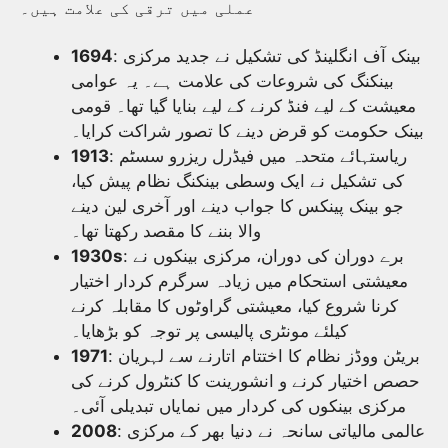
عملی میں ترقی کی علامت ہیں۔
: بینک آف انگلینڈ کی تشکیل نے جدید مرکزی
1694
بینکنگ کی شروعات کی علامت ہے۔ یہ عوامی
معیشت کے لیے فنڈ کرنے کے لیے بنایا گیا تھا۔ قومی
بینک حکومت کو قرض دینے کا تصور شراکت کرایا۔
: ریاستہائے متحدہ میں فیڈرل ریزرو سسٹم
1913
کی تشکیل نے ایک وسطی بینکنگ نظام پیش کیا،
جو بینک پینکس کا جواب دینے اور آخری لین دینے
والا بننے کا مقصد رکھتا تھا۔
: برے دوران کی دوران، مرکزی بینکوں نے
1930s
معیشتی استحکام میں زیادہ سرگرم کردار اختیار
کرنا شروع کیا، معیشتی گراوٹوں کا مقابلہ کرنے
کیلئے مونٹری پالیسی پر توجہ کو بڑھایا۔
: بریٹن ووڈز نظام کا اختتام اتارنے سے لہریان
1971
حصص اختیار کرنے و انشورینت کا کنٹرول کرنے کی
مرکزی بینکوں کی کردار میں نمایاں تبدیلی آئی۔
: عالمی مالیاتی سانحہ نے دنیا بھر کے مرکزی
2008