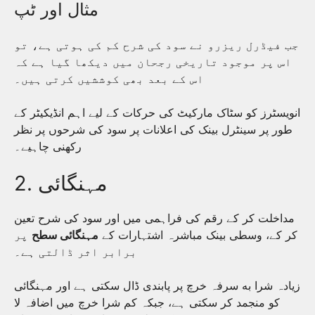
مثال اور ٹپ
جب فیڈرل ریزرو نے سود کی شرح کم کی ہوتی ہے، تو
اس پر موجود تاریخی رجحان میں دیکھا گیا ہے کہ
اس کے بعد بھی کوششیں کرتی ہیں۔
انویسٹرز کو سٹاک مارکیٹ کی حرکات کے لیے اہم انڈیکیٹر کے
طور پر سینٹرل بینک کی اعلانات پر سود کی شرحوں پر نظر
رکھنی چاہیے۔
2. مہنگائی
مداخلت کر کے رقم کی فراہمی میں اور سود کی شرح تعین
کر کے، وسطی بینک مباشرہ اشتہارات کے
مہنگائی سطح
پر
برابر اثر ڈالتی ہے۔
زیادہ شرا به سرفہ خرچ پر پابندی ڈال سکتی ہے اور مہنگائی
کو منجمد کر سکتی ہے، جبکہ کم شرا خرچ میں اضافہ لا