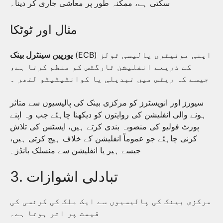
سکتی ہے، ممکنہ طور پر معاشی جاری کر دینا۔
مثال اور ٹوٹکا
(ECB) اپنی مونیٹری پالیسی ٹولز
یورپین سینٹرل بینک
کے ذریعے انفلیشن ٹارگٹس کو منظم کرتا ہے،
جیسے کہ ریٹس میں تبدیلی یا کوانٹیٹیٹو لتھر ۔
سیورز اور انویسٹرز کو مرکزی بینک کی پالیسیوں سے متاثر
ہونے والی انفلیشن کی روایتوں کو دیکھنا چاہئے جب وہ اپنے
پورٹ فولیو کی منصوبہ بندی کرتے ہیں، ایسٹس کی تلاش
کرنی چاہئے جو عموماً انفلیشن کے خلاف ہیج کرتی ہیں،
جیسے ہیر یا انفلیشن سے منسلک بانڈز۔
3. تبادلی اشوازات
مرکزی بینک کی پالیسیوں سے ایک ملک کی کرنسی کی
قیمت پر اثر ہوتا ہے۔