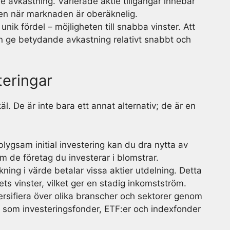
e avkastning. Varierade aktie tillgångar innebär
även när marknaden är oberäknelig.
 unik fördel – möjligheten till snabba vinster. Att
kan ge betydande avkastning relativt snabbt och
teringar
äl. De är inte bara ett annat alternativ; de är en
lygsam initial investering kan du dra nytta av
de företag du investerar i blomstrar.
kning i värde betalar vissa aktier utdelning. Detta
ets vinster, vilket ger en stadig inkomstström.
ersifiera över olika branscher och sektorer genom
tyg som investeringsfonder, ETF:er och indexfonder