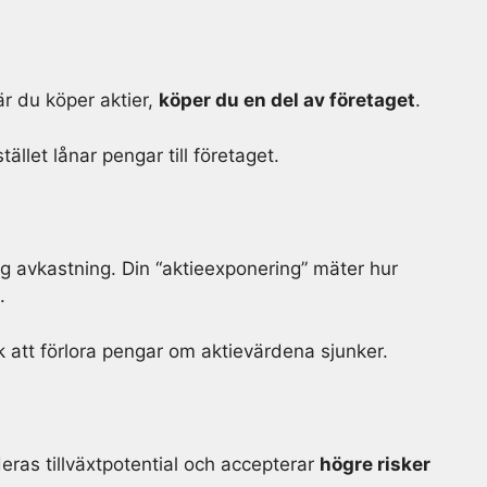
är du köper aktier,
köper du en del av företaget
.
stället lånar pengar till företaget.
hög avkastning. Din “aktieexponering” mäter hur
j.
 att förlora pengar om aktievärdena sjunker.
deras tillväxtpotential och accepterar
högre risker