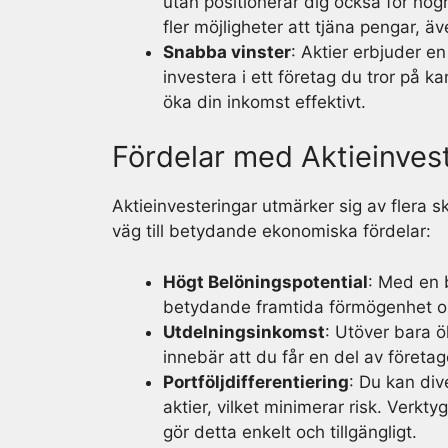
utan positionerar dig också för högr
fler möjligheter att tjäna pengar, 
Snabba vinster
: Aktier erbjuder en
investera i ett företag du tror på 
öka din inkomst effektivt.
Fördelar med Aktieinves
Aktieinvesteringar utmärker sig av flera sk
väg till betydande ekonomiska fördelar:
Högt Belöningspotential
: Med en b
betydande framtida förmögenhet om 
Utdelningsinkomst
: Utöver bara ö
innebär att du får en del av företag
Portföljdifferentiering
: Du kan div
aktier, vilket minimerar risk. Verk
gör detta enkelt och tillgängligt.