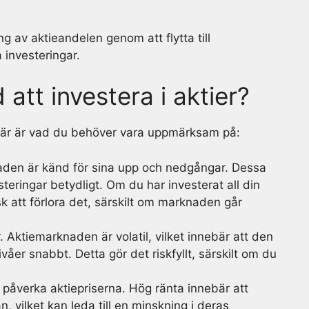
 av aktieandelen genom att flytta till
 investeringar.
 att investera i aktier?
r. Här är vad du behöver vara uppmärksam på:
aden är känd för sina upp och nedgångar. Dessa
teringar betydligt. Om du har investerat all din
isk att förlora det, särskilt om marknaden går
r. Aktiemarknaden är volatil, vilket innebär att den
åer snabbt. Detta gör det riskfyllt, särskilt om du
n påverka aktiepriserna. Hög ränta innebär att
, vilket kan leda till en minskning i deras