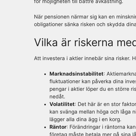
för möjligheten till bättre avkastning.
När pensionen närmar sig kan en minskning
obligationer sänka risken och skydda dina
Vilka är riskerna med
Att investera i aktier innebär sina riske
Marknadsinstabilitet
: Aktiemarkn
fluktuationer kan påverka dina inves
pengar i aktier löper du en större r
nedåt.
Volatilitet
: Det här är en stor fakto
kan svänga mellan höga och låga niv
lägger alla dina ägg i en korg.
Räntor
: Förändringar i räntorna ka
företag måste betala mer på sina lån