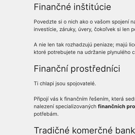
Finančné inštitúcie
Povedzte si o nich ako o vašom spojení 
investície, záruky, úvery, čokoľvek si len 
A nie len tak rozhadzujú peniaze; majú li
ktoré potrebujete na udržanie plynulého
Finanční prostředníci
Ti chlapi jsou spojovatelé.
Připojí vás k finančním řešením, která sedí
nalezení specializovaných
finančních pr
potřebám.
Tradičné komerčné ban