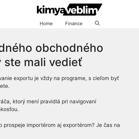
Home
Finance
odného obchodného
 ste mali vedieť
vanie exportu je vždy na programe, s cieľom byť
vete.
ráča, ktorý mení pravidlá pri navigovaní
hkosťou.
o prospeje importérom aj exportérom? Je čas na