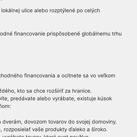
lokálnej ulice alebo rozptýlené po celých
odné financovanie prispôsobené globálnemu trhu
hodného financovania a ocitnete sa vo veľkom
aždého, kto sa chce rozšíriť za hranice.
víte, predávate alebo vyrábate, existuje kúsok
 ňom:
im dverám, dovozom tovarov do svojej domoviny.
 rozposielať vaše produkty ďaleko a široko.
vyrábate tovary, ktoré svet používa.