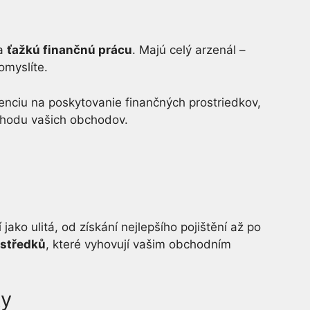
na
ťažkú finančnú prácu
. Majú celý arzenál –
pomyslíte.
cenciu na poskytovanie finančných prostriedkov,
 chodu vašich obchodov.
 jako ulitá, od získání nejlepšího pojištění až po
ostředků
, které vyhovují vašim obchodním
ky