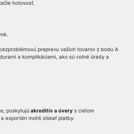
tečie hotovosť.
vok.
 o bezproblémovú prepravu vašich tovarov z bodu A
durami a komplikáciami, ako sú colné úrady a
ze; poskytujú
akreditív a úvery
s cieľom
a exportéri mohli získať platby.