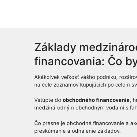
Skip
to
content
Základy medzinár
financovania: Čo by
Akákoľvek veľkosť vášho podniku, rozširo
na čele zoznamov kupujúcich po celom s
Vstúpte do
obchodného financovania
, h
medzinárodným obchodným vodami s ľa
Čo presne je obchodné financovanie a ak
preskúmanie a odhalenie základov.