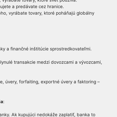
pujete a predávate cez hranice.
ého, vyrábate tovary, ktoré poháňajú globálny
 a finančné inštitúcie sprostredkovateľmi.
plynulé transakcie medzi dovozcami a vývozcami,
, úvery, forfaiting, exportné úvery a faktoring –
ia
:
anky. Ak kupujúci nedokáže zaplatiť, banka to