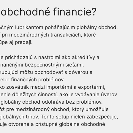
 obchodné financie?
nčným lubrikantom poháňajúcim globálny obchod.
 pri medzinárodných transakciách, ktoré
pe aj predaji.
ie prichádzajú s nástrojmi ako akreditívy a
finančnými bezpečnostnými sieťami,
 kupujúci môžu obchodovať s dôverou a
alebo finančných problémov.
ko zosvätník medzi importérmi a exportérmi,
enie dôležitých činností, ako je vydávanie úverov
sa globálny obchod odohráva bez problémov.
 nôž pre medzinárodný obchod, ktorý umožňuje
lobálnych trhov. Tento setup nielen zabezpečuje,
ržuje otvorené a prístupné globálne obchodné