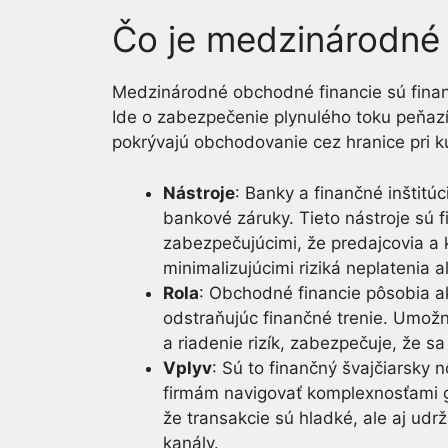
Čo je medzinárodné
Medzinárodné obchodné financie sú fina
Ide o zabezpečenie plynulého toku peňazí
pokrývajú obchodovanie cez hranice pri kú
Nástroje
: Banky a finančné inštitúc
bankové záruky. Tieto nástroje sú 
zabezpečujúcimi, že predajcovia a
minimalizujúcimi riziká neplatenia 
Rola
: Obchodné financie pôsobia a
odstraňujúc finančné trenie. Umožn
a riadenie rizík, zabezpečuje, že 
Vplyv
: Sú to finančný švajčiarsky
firmám navigovať komplexnosťami g
že transakcie sú hladké, ale aj ud
kanály.