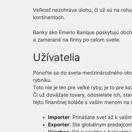
Veľkosť nezohráva úlohu, či už sú na rohu 
kontinentoch.
Banky ako Emerio Banque poskytujú obch
a zamerané na firmy po celom svete.
Užívatelia
Ponořte sa do sveta medzinárodného obc
rybníku.
Toto nie je len pre veľké ryby; je to pre k
Či už dovážate tovary, odosielate ich, sta
tejto finančnej koláče s vaším menom na
Importer
: Prinášate svet až k vaš
Exporter
: Ste globálnym predajcom,
Výrobca
: Od surového k hotovému, 