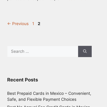
Page
Page
←
Previous
1
2
Search
for:
Recent Posts
Best Prepaid Cards in Mexico – Convenient,
Safe, and Flexible Payment Choices